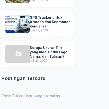
Unggul
Juni 10, 2025
GPS Tracker untuk
Armada dan Keamanan
Kendaraan
Juni 17, 2026
Berapa Ukuran Pin
yang Ideal untuk Logo,
Nama, dan Tulisan?
Juli 22, 2026
Postingan Terbaru
Error:
Tak ada hasil yang ditemukan