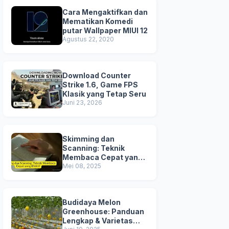
Cara Mengaktifkan dan
Mematikan Komedi
putar Wallpaper MIUI 12
Agustus 22, 2020
Download Counter
Strike 1.6, Game FPS
Klasik yang Tetap Seru
Juni 23, 2026
Skimming dan
Scanning: Teknik
Membaca Cepat yang
Efektif
Mei 08, 2025
Budidaya Melon
Greenhouse: Panduan
Lengkap & Varietas