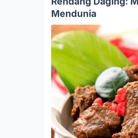
Rendang Daging:
M
Mendunia