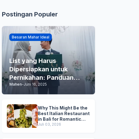
Postingan Populer
Besaran Mahar Ideal
List yang Harus
Dipersiapkan untuk
Pernikahan: Panduan
Mahen
-
Juni 16, 2025
Praktis Anda
Why This Might Be the
Best Italian Restaurant
in Bali for Romantic
Dinner, Family Dinner,
Juli 03, 2026
and Business Lunch