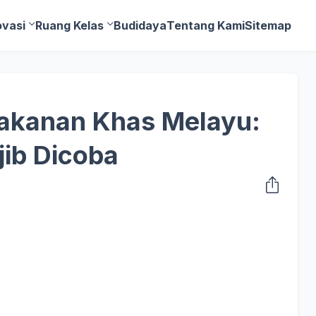
ovasi
Ruang Kelas
Budidaya
Tentang Kami
Sitemap
akanan Khas Melayu:
ib Dicoba