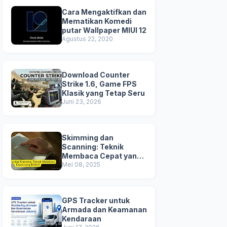
Cara Mengaktifkan dan
Mematikan Komedi
putar Wallpaper MIUI 12
Agustus 22, 2020
Download Counter
Strike 1.6, Game FPS
Klasik yang Tetap Seru
Juni 23, 2026
Skimming dan
Scanning: Teknik
Membaca Cepat yang
Efektif
Mei 08, 2025
GPS Tracker untuk
Armada dan Keamanan
Kendaraan