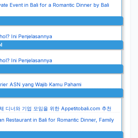
ate Event in Bali for a Romantic Dinner by Bali
l? Ini Penjelasannya
l
l? Ini Penjelasannya
rier ASN yang Wajib Kamu Pahami
리 단체 디너와 기업 모임을 위한 Appetitobali.com 추천
an Restaurant in Bali for Romantic Dinner, Family