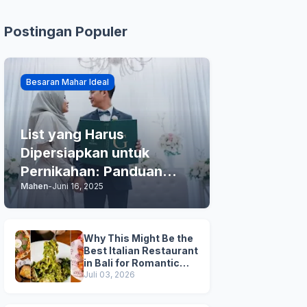
Postingan Populer
Besaran Mahar Ideal
List yang Harus
Dipersiapkan untuk
Pernikahan: Panduan
Mahen
-
Juni 16, 2025
Praktis Anda
Why This Might Be the
Best Italian Restaurant
in Bali for Romantic
Dinner, Family Dinner,
Juli 03, 2026
and Business Lunch