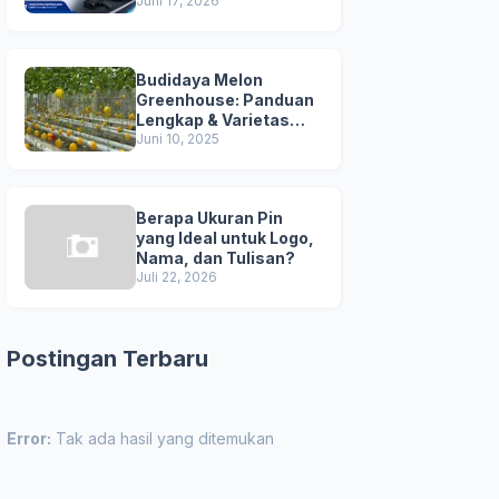
Juni 17, 2026
Budidaya Melon
Greenhouse: Panduan
Lengkap & Varietas
Unggul
Juni 10, 2025
Berapa Ukuran Pin
yang Ideal untuk Logo,
Nama, dan Tulisan?
Juli 22, 2026
Postingan Terbaru
Error:
Tak ada hasil yang ditemukan