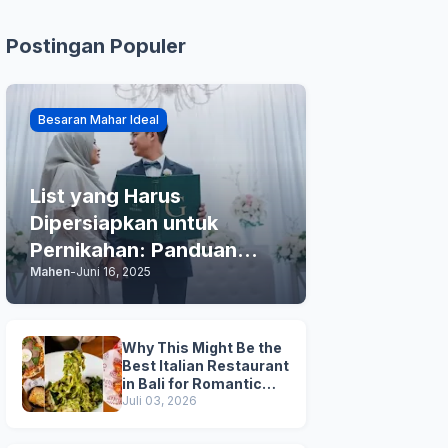
Postingan Populer
Besaran Mahar Ideal
List yang Harus
Dipersiapkan untuk
Pernikahan: Panduan
Mahen
-
Juni 16, 2025
Praktis Anda
Why This Might Be the
Best Italian Restaurant
in Bali for Romantic
Dinner, Family Dinner,
Juli 03, 2026
and Business Lunch