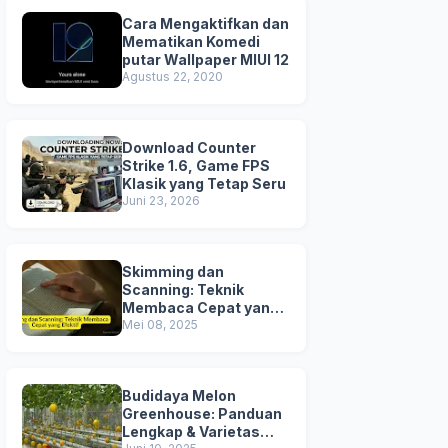
Cara Mengaktifkan dan
Mematikan Komedi
putar Wallpaper MIUI 12
Agustus 22, 2020
Download Counter
Strike 1.6, Game FPS
Klasik yang Tetap Seru
Juni 23, 2026
Skimming dan
Scanning: Teknik
Membaca Cepat yang
Efektif
Mei 08, 2025
Budidaya Melon
Greenhouse: Panduan
Lengkap & Varietas