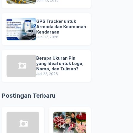
Unggul
Juni 10, 2025
GPS Tracker untuk
Armada dan Keamanan
Kendaraan
Juni 17, 2026
Berapa Ukuran Pin
yang Ideal untuk Logo,
Nama, dan Tulisan?
Juli 22, 2026
Postingan Terbaru