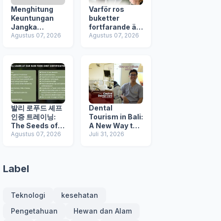
Menghitung
Varför ros
Keuntungan
buketter
Jangka
fortfarande är
Panjang Jasa
Agustus 07, 2026
ett av de mest
Agustus 07, 2026
Pembuatan
populära
Website
presentvalen
Berbasis SEO
för
blomsterlever
ans på Bali –
inklusive
Canggu, Ubud
och Jimbaran
발리 로푸드 셰프
Dental
인증 트레이닝:
Tourism in Bali:
The Seeds of
A New Way to
Life와 함께 생명
Agustus 07, 2026
Combine
Juli 31, 2026
음식의 힘을 발견
Healthcare
하다
and Holiday
Label
Teknologi
kesehatan
Pengetahuan
Hewan dan Alam