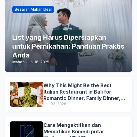
Besaran Mahar Ideal
List yang Harus Dipersiapkan
untuk Pernikahan: Panduan Praktis
Anda
Mahen
-
Juni 16, 2025
Why This Might Be the Best
Italian Restaurant in Bali for
Romantic Dinner, Family Dinner,
and Business Lunch
Juli 03, 2026
Cara Mengaktifkan dan
Mematikan Komedi putar