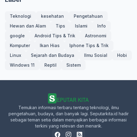
Teknologi
kesehatan
Pengetahuan
Hewan dan Alam
Tips
Islami
Info
google
Android Tips & Trik
Astronomi
Komputer
Ikan Hias
Iphone Tips & Trik
Linux
Sejarah dan Budaya
Ilmu Sosial
Hobi
Windows 11
Reptil
Sistem
Temukan informasi terbaru tentang teknologi, ilmu
pengetahuan, budaya, dan banyak lagi. Seputarkita.id hadir
sebagai teman setia dalam menyajikan berbagai informasi
terkini yang relevan dan menarik.