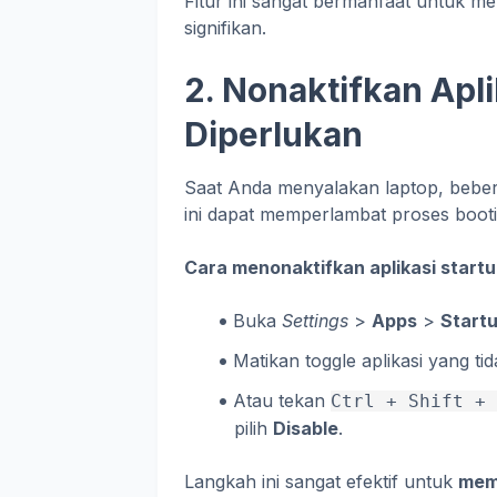
Fitur ini sangat bermanfaat untuk 
signifikan.
2. Nonaktifkan Apl
Diperlukan
Saat Anda menyalakan laptop, beberap
ini dapat memperlambat proses booti
Cara menonaktifkan aplikasi startu
Buka
Settings
>
Apps
>
Start
Matikan toggle aplikasi yang ti
Atau tekan
Ctrl + Shift +
pilih
Disable
.
Langkah ini sangat efektif untuk
mem