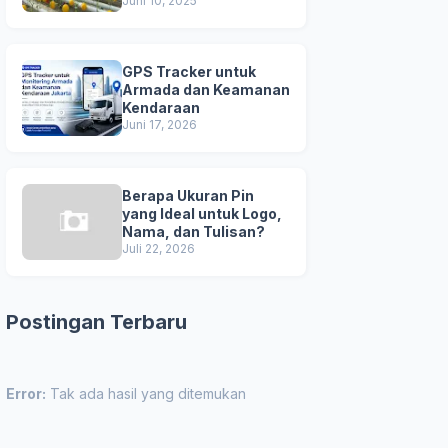
Unggul
Juni 10, 2025
GPS Tracker untuk
Armada dan Keamanan
Kendaraan
Juni 17, 2026
Berapa Ukuran Pin
yang Ideal untuk Logo,
Nama, dan Tulisan?
Juli 22, 2026
Postingan Terbaru
Error:
Tak ada hasil yang ditemukan