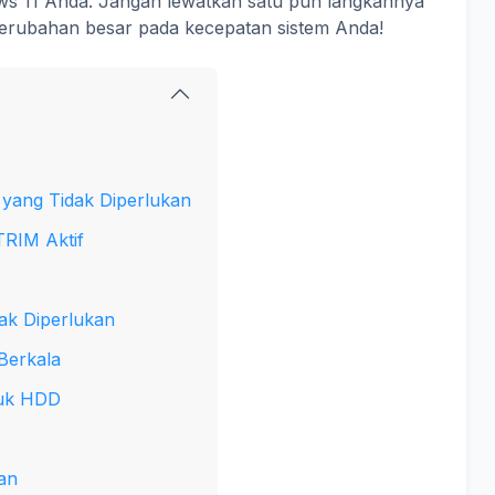
s 11 Anda. Jangan lewatkan satu pun langkahnya
 perubahan besar pada kecepatan sistem Anda!
p yang Tidak Diperlukan
TRIM Aktif
dak Diperlukan
Berkala
tuk HDD
an