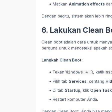
Matikan
Animation effects
da
Dengan begitu, sistem akan lebih ri
6. Lakukan Clean B
Clean boot adalah cara untuk menyal
berguna untuk mendeteksi apakah so
Langkah Clean Boot:
Tekan
, ketik
Windows + R
ms
Pilih tab
Services
, centang
Hid
Di tab
Startup
, klik
Open Task
Restart komputer Anda.
Dengan Clean Boot, Anda bisa mengi