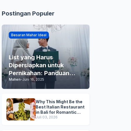
Postingan Populer
Besaran Mahar Ideal
List yang Harus
Dipersiapkan untuk
Pernikahan: Panduan
Mahen
-
Juni 16, 2025
Praktis Anda
Why This Might Be the
Best Italian Restaurant
in Bali for Romantic
Dinner, Family Dinner,
Juli 03, 2026
and Business Lunch