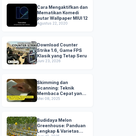
Cara Mengaktifkan dan
Mematikan Komedi
putar Wallpaper MIUI 12
Agustus 22, 2020
Download Counter
Strike 1.6, Game FPS
Klasik yang Tetap Seru
Juni 23, 2026
Skimming dan
Scanning: Teknik
Membaca Cepat yang
Efektif
Mei 08, 2025
Budidaya Melon
Greenhouse: Panduan
Lengkap & Varietas