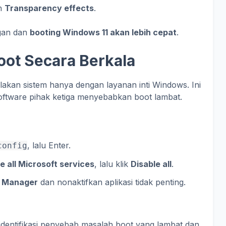
n
Transparency effects
.
ngan dan
booting Windows 11 akan lebih cepat
.
oot Secara Berkala
akan sistem hanya dengan layanan inti Windows. Ini
ftware pihak ketiga menyebabkan boot lambat.
, lalu Enter.
config
e all Microsoft services
, lalu klik
Disable all
.
 Manager
dan nonaktifkan aplikasi tidak penting.
dentifikasi penyebab masalah boot yang lambat dan