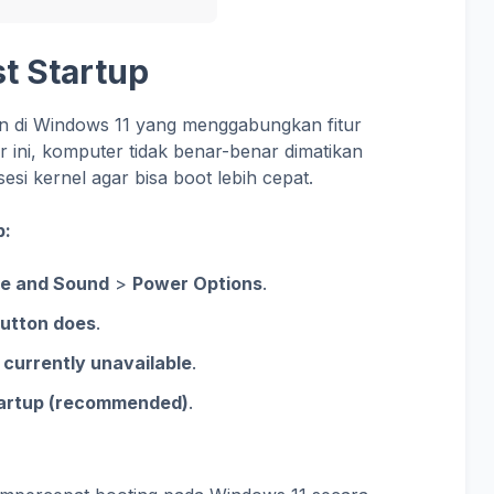
st Startup
an di Windows 11 yang menggabungkan fitur
 ini, komputer tidak benar-benar dimatikan
i kernel agar bisa boot lebih cepat.
p:
e and Sound
>
Power Options
.
utton does
.
 currently unavailable
.
tartup (recommended)
.