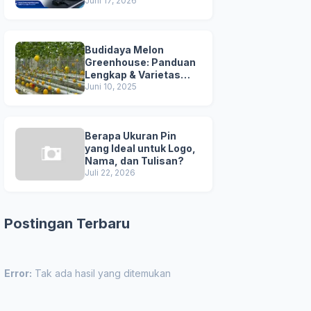
Juni 17, 2026
Budidaya Melon
Greenhouse: Panduan
Lengkap & Varietas
Unggul
Juni 10, 2025
Berapa Ukuran Pin
yang Ideal untuk Logo,
Nama, dan Tulisan?
Juli 22, 2026
Postingan Terbaru
Error:
Tak ada hasil yang ditemukan