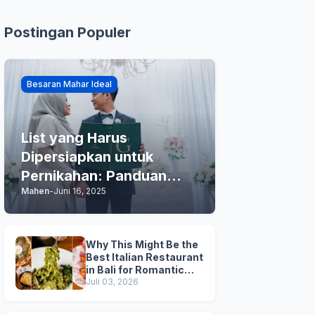
Postingan Populer
Besaran Mahar Ideal
List yang Harus
Dipersiapkan untuk
Pernikahan: Panduan
Mahen
-
Juni 16, 2025
Praktis Anda
Why This Might Be the
Best Italian Restaurant
in Bali for Romantic
Dinner, Family Dinner,
Juli 03, 2026
and Business Lunch