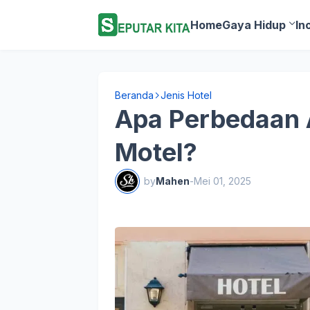
Home
Gaya Hidup
In
Beranda
Jenis Hotel
Apa Perbedaan 
Motel?
by
Mahen
-
Mei 01, 2025