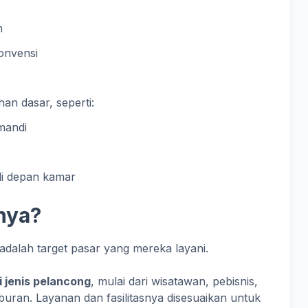
n
onvensi
an dasar, seperti:
mandi
di depan kamar
nya?
adalah target pasar yang mereka layani.
 jenis pelancong
, mulai dari wisatawan, pebisnis,
buran. Layanan dan fasilitasnya disesuaikan untuk