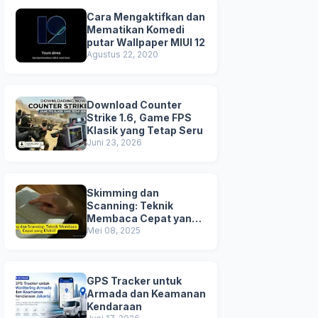
Cara Mengaktifkan dan
Mematikan Komedi
putar Wallpaper MIUI 12
Agustus 22, 2020
Download Counter
Strike 1.6, Game FPS
Klasik yang Tetap Seru
Juni 23, 2026
Skimming dan
Scanning: Teknik
Membaca Cepat yang
Efektif
Mei 08, 2025
GPS Tracker untuk
Armada dan Keamanan
Kendaraan