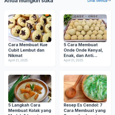
Anda mungkin suka
Lihat semua
Cara Membuat Kue
5 Cara Membuat
Cubit Lembut dan
Onde Onde Kenyal,
Nikmat
Enak, dan Anti
April 21, 2025
Meletus
April 21, 2025
5 Langkah Cara
Resep Es Cendol: 7
Membuat Kolak yang
Cara Membuat yang