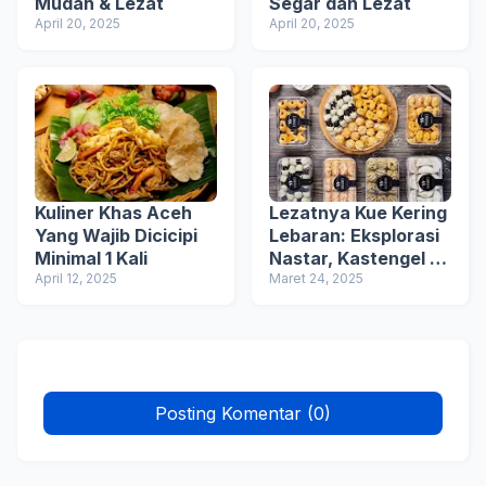
Mudah & Lezat
Segar dan Lezat
April 20, 2025
April 20, 2025
Kuliner Khas Aceh
Lezatnya Kue Kering
Yang Wajib Dicicipi
Lebaran: Eksplorasi
Minimal 1 Kali
Nastar, Kastengel &
April 12, 2025
Tradisi
Maret 24, 2025
Posting Komentar (0)