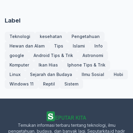
Label
Teknologi
kesehatan
Pengetahuan
Hewan dan Alam
Tips
Islami
Info
google
Android Tips & Trik
Astronomi
Komputer
Ikan Hias
Iphone Tips & Trik
Linux
Sejarah dan Budaya
Ilmu Sosial
Hobi
Windows 11
Reptil
Sistem
Temukan informasi terbaru tentang teknologi, ilmu
pengetahuan, budaya, dan banyak lagi. Seputarkita.id hadir