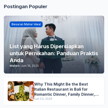
Postingan Populer
Besaran Mahar Ideal
List yang Harus Dipersiapkan
untuk Pernikahan: Panduan Praktis
Anda
Mahen
-
Juni 16, 2025
Why This Might Be the Best
Italian Restaurant in Bali for
Romantic Dinner, Family Dinner,
and Business Lunch
Juli 03, 2026