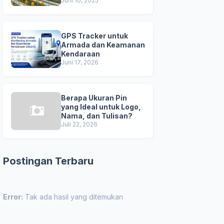
Unggul
Juni 10, 2025
GPS Tracker untuk
Armada dan Keamanan
Kendaraan
Juni 17, 2026
Berapa Ukuran Pin
yang Ideal untuk Logo,
Nama, dan Tulisan?
Juli 22, 2026
Postingan Terbaru
Error:
Tak ada hasil yang ditemukan