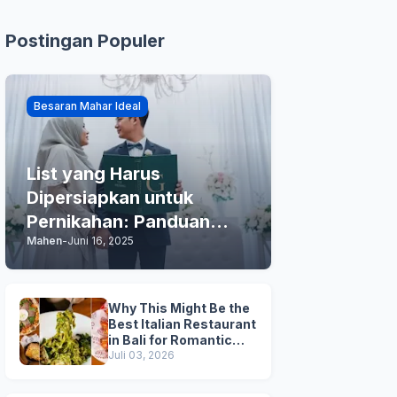
Postingan Populer
Besaran Mahar Ideal
List yang Harus
Dipersiapkan untuk
Pernikahan: Panduan
Mahen
-
Juni 16, 2025
Praktis Anda
Why This Might Be the
Best Italian Restaurant
in Bali for Romantic
Dinner, Family Dinner,
Juli 03, 2026
and Business Lunch