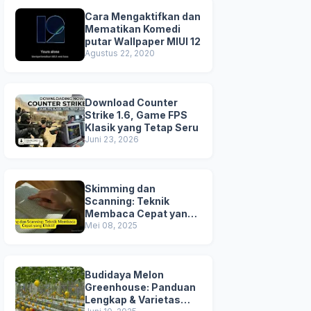
Cara Mengaktifkan dan
Mematikan Komedi
putar Wallpaper MIUI 12
Agustus 22, 2020
Download Counter
Strike 1.6, Game FPS
Klasik yang Tetap Seru
Juni 23, 2026
Skimming dan
Scanning: Teknik
Membaca Cepat yang
Efektif
Mei 08, 2025
Budidaya Melon
Greenhouse: Panduan
Lengkap & Varietas