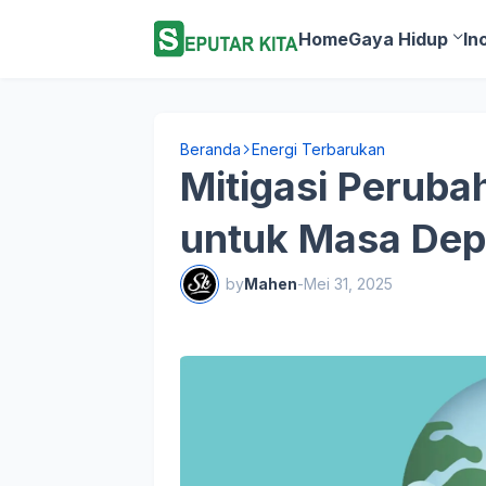
Home
Gaya Hidup
In
Beranda
Energi Terbarukan
Mitigasi Perubah
untuk Masa De
by
Mahen
-
Mei 31, 2025