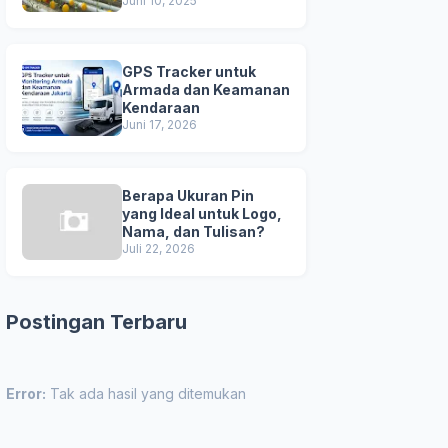
Unggul
Juni 10, 2025
GPS Tracker untuk
Armada dan Keamanan
Kendaraan
Juni 17, 2026
Berapa Ukuran Pin
yang Ideal untuk Logo,
Nama, dan Tulisan?
Juli 22, 2026
Postingan Terbaru
Error:
Tak ada hasil yang ditemukan