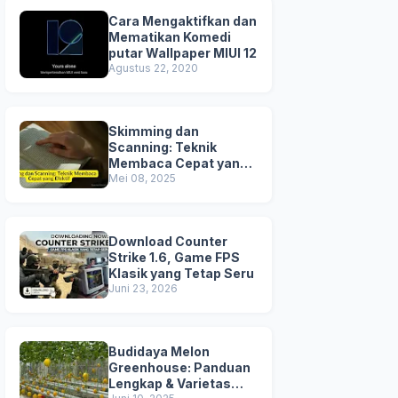
Cara Mengaktifkan dan
Mematikan Komedi
putar Wallpaper MIUI 12
Agustus 22, 2020
Skimming dan
Scanning: Teknik
Membaca Cepat yang
Efektif
Mei 08, 2025
Download Counter
Strike 1.6, Game FPS
Klasik yang Tetap Seru
Juni 23, 2026
Budidaya Melon
Greenhouse: Panduan
Lengkap & Varietas