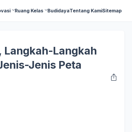
ovasi
Ruang Kelas
Budidaya
Tentang Kami
Sitemap
a, Langkah-Langkah
enis-Jenis Peta