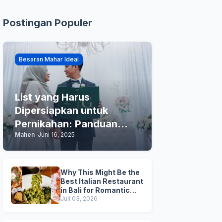
Postingan Populer
Besaran Mahar Ideal
List yang Harus
Dipersiapkan untuk
Pernikahan: Panduan
Mahen
-
Juni 16, 2025
Praktis Anda
Why This Might Be the
Best Italian Restaurant
in Bali for Romantic
Dinner, Family Dinner,
Juli 03, 2026
and Business Lunch