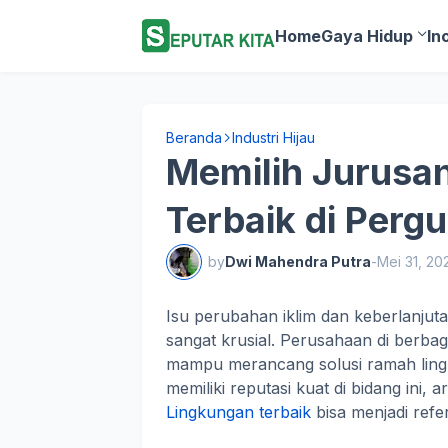
Home
Gaya Hidup
In
Beranda
Industri Hijau
Memilih Jurusa
Terbaik di Perg
by
Dwi Mahendra Putra
-
Mei 31, 20
Isu perubahan iklim dan keberlanjuta
sangat krusial. Perusahaan di berba
mampu merancang solusi ramah ling
memiliki reputasi kuat di bidang ini, 
Lingkungan terbaik
bisa menjadi refe