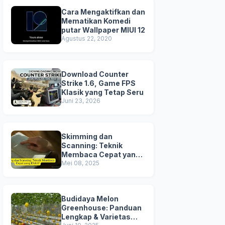
Cara Mengaktifkan dan
Mematikan Komedi
putar Wallpaper MIUI 12
Agustus 22, 2020
Download Counter
Strike 1.6, Game FPS
Klasik yang Tetap Seru
Juni 23, 2026
Skimming dan
Scanning: Teknik
Membaca Cepat yang
Efektif
Mei 08, 2025
Budidaya Melon
Greenhouse: Panduan
Lengkap & Varietas