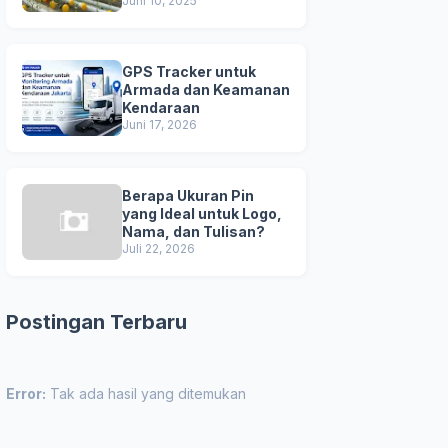
Unggul
Juni 10, 2025
GPS Tracker untuk
Armada dan Keamanan
Kendaraan
Juni 17, 2026
Berapa Ukuran Pin
yang Ideal untuk Logo,
Nama, dan Tulisan?
Juli 22, 2026
Postingan Terbaru
Error:
Tak ada hasil yang ditemukan