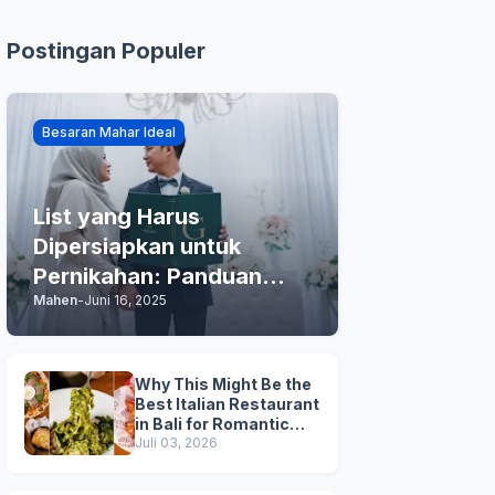
Postingan Populer
Besaran Mahar Ideal
List yang Harus
Dipersiapkan untuk
Pernikahan: Panduan
Mahen
-
Juni 16, 2025
Praktis Anda
Why This Might Be the
Best Italian Restaurant
in Bali for Romantic
Dinner, Family Dinner,
Juli 03, 2026
and Business Lunch