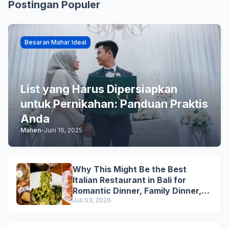
Postingan Populer
Besaran Mahar Ideal
List yang Harus Dipersiapkan
untuk Pernikahan: Panduan Praktis
Anda
Mahen
-
Juni 16, 2025
Why This Might Be the Best
Italian Restaurant in Bali for
Romantic Dinner, Family Dinner,
and Business Lunch
Juli 03, 2026