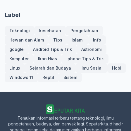
Label
Teknologi
kesehatan
Pengetahuan
Hewan dan Alam
Tips
Islami
Info
google
Android Tips & Trik
Astronomi
Komputer
Ikan Hias
Iphone Tips & Trik
Linux
Sejarah dan Budaya
Ilmu Sosial
Hobi
Windows 11
Reptil
Sistem
Temukan informasi terbaru tentang teknologi, ilmu
pengetahuan, budaya, dan banyak lagi. Seputarkita.id hadir
sebagai teman setia dalam menyajikan berbagai informasi