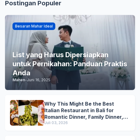
Postingan Populer
Besaran Mahar Ideal
List yang Harus Dipersiapkan
untuk Pernikahan: Panduan Praktis
Anda
Mahen
-
Juni 16, 2025
Why This Might Be the Best
Italian Restaurant in Bali for
Romantic Dinner, Family Dinner,
and Business Lunch
Juli 03, 2026