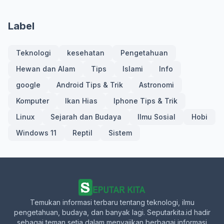
Label
Teknologi
kesehatan
Pengetahuan
Hewan dan Alam
Tips
Islami
Info
google
Android Tips & Trik
Astronomi
Komputer
Ikan Hias
Iphone Tips & Trik
Linux
Sejarah dan Budaya
Ilmu Sosial
Hobi
Windows 11
Reptil
Sistem
Temukan informasi terbaru tentang teknologi, ilmu
pengetahuan, budaya, dan banyak lagi. Seputarkita.id hadir
sebagai teman setia dalam menyajikan berbagai informasi