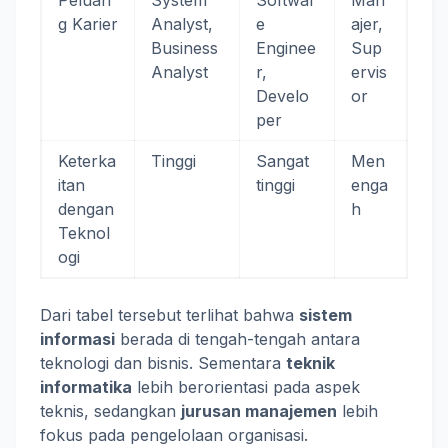
g Karier
Analyst,
e
ajer,
Business
Enginee
Sup
Analyst
r,
ervis
Develo
or
per
Keterka
Tinggi
Sangat
Men
itan
tinggi
enga
dengan
h
Teknol
ogi
Dari tabel tersebut terlihat bahwa
sistem
informasi
berada di tengah-tengah antara
teknologi dan bisnis. Sementara
teknik
informatika
lebih berorientasi pada aspek
teknis, sedangkan
jurusan manajemen
lebih
fokus pada pengelolaan organisasi.