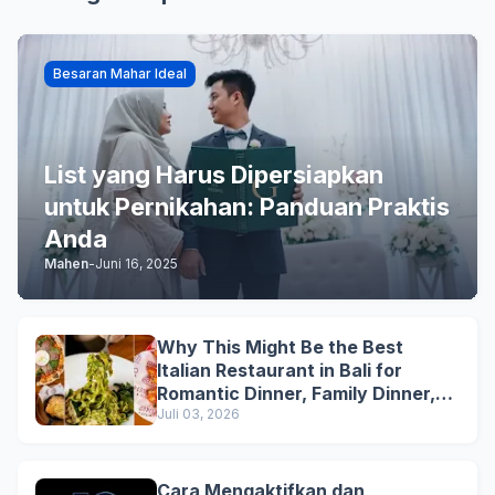
Besaran Mahar Ideal
List yang Harus Dipersiapkan
untuk Pernikahan: Panduan Praktis
Anda
Mahen
-
Juni 16, 2025
Why This Might Be the Best
Italian Restaurant in Bali for
Romantic Dinner, Family Dinner,
and Business Lunch
Juli 03, 2026
Cara Mengaktifkan dan