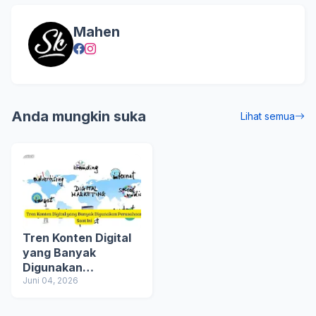
Mahen
Anda mungkin suka
Lihat semua
Tren Konten Digital
yang Banyak
Digunakan
Perusahaan Saat Ini
Juni 04, 2026