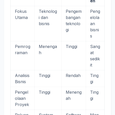
en
Fokus
Teknolog
Pengem
Peng
Utama
i dan
bangan
elola
bisnis
teknolo
an
gi
bisni
s
Pemrog
Menenga
Tinggi
Sang
raman
h
at
sedik
it
Analisis
Tinggi
Rendah
Ting
Bisnis
gi
Pengel
Tinggi
Meneng
Ting
olaan
ah
gi
Proyek
Peluan
System
Softwar
Man