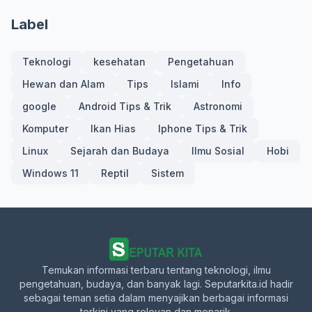
Label
Teknologi
kesehatan
Pengetahuan
Hewan dan Alam
Tips
Islami
Info
google
Android Tips & Trik
Astronomi
Komputer
Ikan Hias
Iphone Tips & Trik
Linux
Sejarah dan Budaya
Ilmu Sosial
Hobi
Windows 11
Reptil
Sistem
Temukan informasi terbaru tentang teknologi, ilmu
pengetahuan, budaya, dan banyak lagi. Seputarkita.id hadir
sebagai teman setia dalam menyajikan berbagai informasi
terkini yang relevan dan menarik.