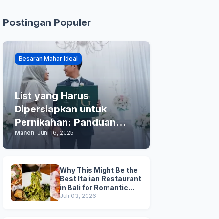
Postingan Populer
Besaran Mahar Ideal
List yang Harus
Dipersiapkan untuk
Pernikahan: Panduan
Mahen
-
Juni 16, 2025
Praktis Anda
Why This Might Be the
Best Italian Restaurant
in Bali for Romantic
Dinner, Family Dinner,
Juli 03, 2026
and Business Lunch