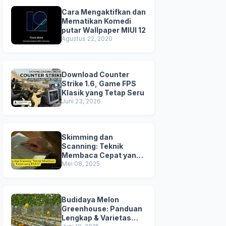
Cara Mengaktifkan dan
Mematikan Komedi
putar Wallpaper MIUI 12
Agustus 22, 2020
Download Counter
Strike 1.6, Game FPS
Klasik yang Tetap Seru
Juni 23, 2026
Skimming dan
Scanning: Teknik
Membaca Cepat yang
Efektif
Mei 08, 2025
Budidaya Melon
Greenhouse: Panduan
Lengkap & Varietas