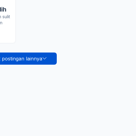
ih
 sulit
an
 postingan lainnya