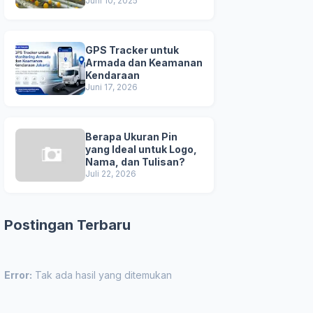
Unggul
Juni 10, 2025
GPS Tracker untuk
Armada dan Keamanan
Kendaraan
Juni 17, 2026
Berapa Ukuran Pin
yang Ideal untuk Logo,
Nama, dan Tulisan?
Juli 22, 2026
Postingan Terbaru
Error:
Tak ada hasil yang ditemukan