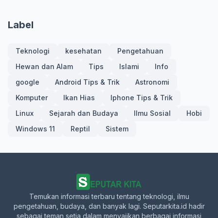
Label
Teknologi
kesehatan
Pengetahuan
Hewan dan Alam
Tips
Islami
Info
google
Android Tips & Trik
Astronomi
Komputer
Ikan Hias
Iphone Tips & Trik
Linux
Sejarah dan Budaya
Ilmu Sosial
Hobi
Windows 11
Reptil
Sistem
Temukan informasi terbaru tentang teknologi, ilmu
pengetahuan, budaya, dan banyak lagi. Seputarkita.id hadir
sebagai teman setia dalam menyajikan berbagai informasi