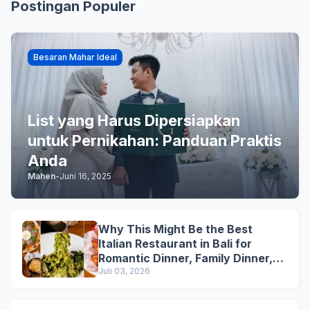
Postingan Populer
Besaran Mahar Ideal
List yang Harus Dipersiapkan
untuk Pernikahan: Panduan Praktis
Anda
Mahen
-
Juni 16, 2025
Why This Might Be the Best
Italian Restaurant in Bali for
Romantic Dinner, Family Dinner,
and Business Lunch
Juli 03, 2026