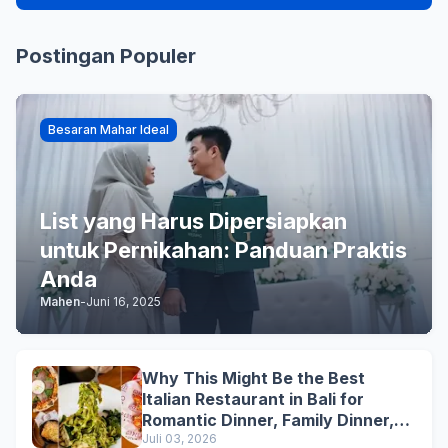
Postingan Populer
Besaran Mahar Ideal
List yang Harus Dipersiapkan
untuk Pernikahan: Panduan Praktis
Anda
Mahen
-
Juni 16, 2025
Why This Might Be the Best
Italian Restaurant in Bali for
Romantic Dinner, Family Dinner,
and Business Lunch
Juli 03, 2026