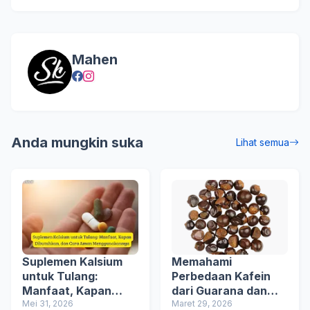
Mahen
Anda mungkin suka
Lihat semua
Suplemen Kalsium
Memahami
untuk Tulang:
Perbedaan Kafein
Manfaat, Kapan
dari Guarana dan
Dibutuhkan, dan
Mei 31, 2026
Kopi Secara Lebih
Maret 29, 2026