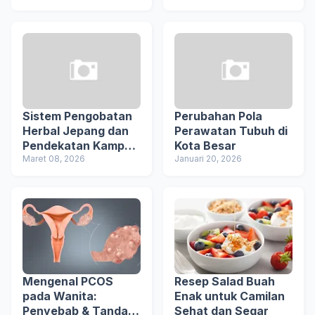
Cara Aman
Bijak
Menggunakannya
Sistem Pengobatan
Perubahan Pola
Herbal Jepang dan
Perawatan Tubuh di
Pendekatan Kampo
Kota Besar
dalam Menjaga
Maret 08, 2026
Januari 20, 2026
Keseimbangan
Tubuh
Mengenal PCOS
Resep Salad Buah
pada Wanita:
Enak untuk Camilan
Penyebab & Tanda-
Sehat dan Segar