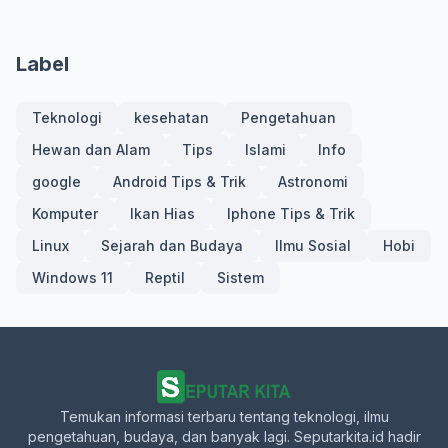
Label
Teknologi
kesehatan
Pengetahuan
Hewan dan Alam
Tips
Islami
Info
google
Android Tips & Trik
Astronomi
Komputer
Ikan Hias
Iphone Tips & Trik
Linux
Sejarah dan Budaya
Ilmu Sosial
Hobi
Windows 11
Reptil
Sistem
Temukan informasi terbaru tentang teknologi, ilmu
pengetahuan, budaya, dan banyak lagi. Seputarkita.id hadir