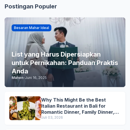
Postingan Populer
Besaran Mahar Ideal
List yang Harus Dipersiapkan
untuk Pernikahan: Panduan Praktis
Anda
Mahen
-
Juni 16, 2025
Why This Might Be the Best
Italian Restaurant in Bali for
Romantic Dinner, Family Dinner,
and Business Lunch
Juli 03, 2026