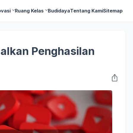
ovasi
Ruang Kelas
Budidaya
Tentang Kami
Sitemap
lkan Penghasilan
e