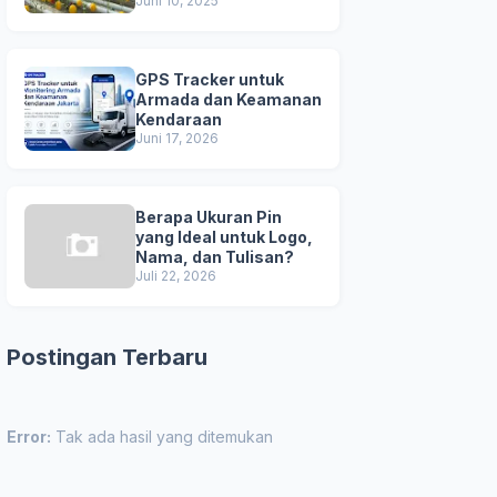
Unggul
Juni 10, 2025
GPS Tracker untuk
Armada dan Keamanan
Kendaraan
Juni 17, 2026
Berapa Ukuran Pin
yang Ideal untuk Logo,
Nama, dan Tulisan?
Juli 22, 2026
Postingan Terbaru
Error:
Tak ada hasil yang ditemukan