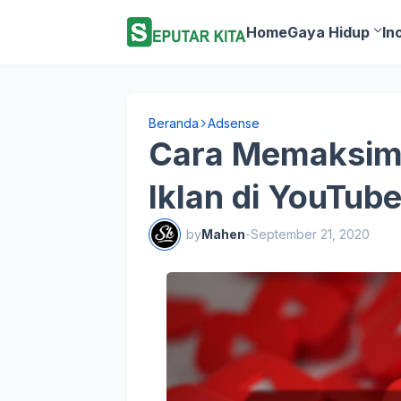
Home
Gaya Hidup
In
Beranda
Adsense
Cara Memaksima
Iklan di YouTub
by
Mahen
-
September 21, 2020