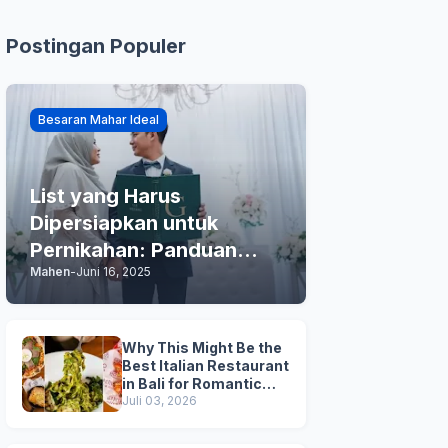
Postingan Populer
Besaran Mahar Ideal
List yang Harus
Dipersiapkan untuk
Pernikahan: Panduan
Mahen
-
Juni 16, 2025
Praktis Anda
Why This Might Be the
Best Italian Restaurant
in Bali for Romantic
Dinner, Family Dinner,
Juli 03, 2026
and Business Lunch