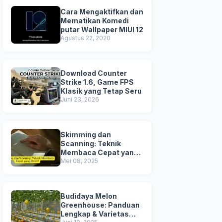
Cara Mengaktifkan dan
Mematikan Komedi
putar Wallpaper MIUI 12
Agustus 22, 2020
Download Counter
Strike 1.6, Game FPS
Klasik yang Tetap Seru
Juni 23, 2026
Skimming dan
Scanning: Teknik
Membaca Cepat yang
Efektif
Mei 08, 2025
Budidaya Melon
Greenhouse: Panduan
Lengkap & Varietas