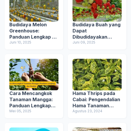
Budidaya Melon
Budidaya Buah yang
Greenhouse:
Dapat
Panduan Lengkap &
Dibudidayakan
Varietas Unggul
Juni 10, 2025
Secara Hidroponik di
Juni 09, 2025
Rumah
Cara Mencangkok
Hama Thrips pada
Tanaman Mangga:
Cabai: Pengendalian
Panduan Lengkap
Hama Tanaman
dan Praktis
Mei 05, 2025
Cabai
Agustus 23, 2024