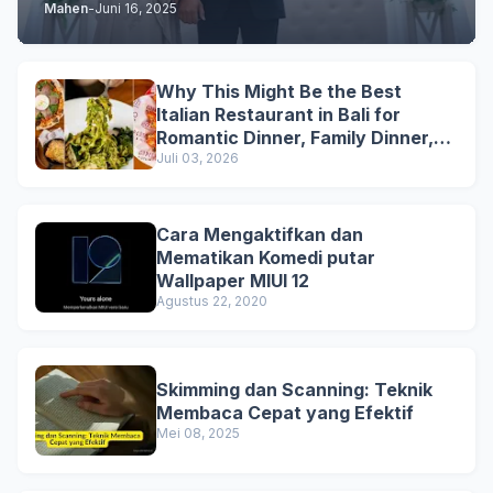
Mahen
-
Juni 16, 2025
Why This Might Be the Best
Italian Restaurant in Bali for
Romantic Dinner, Family Dinner,
and Business Lunch
Juli 03, 2026
Cara Mengaktifkan dan
Mematikan Komedi putar
Wallpaper MIUI 12
Agustus 22, 2020
Skimming dan Scanning: Teknik
Membaca Cepat yang Efektif
Mei 08, 2025