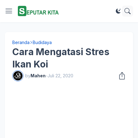
Beranda
Budidaya
Cara Mengatasi Stres
Ikan Koi
by
Mahen
-
Juli 22, 2020