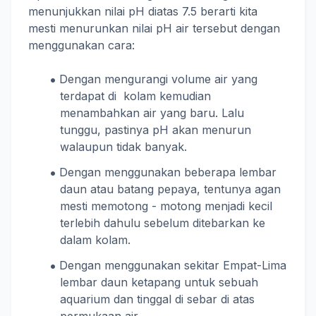
menunjukkan nilai pH diatas 7.5 berarti kita
mesti menurunkan nilai pH air tersebut dengan
menggunakan cara:
Dengan mengurangi volume air yang
terdapat di kolam kemudian
menambahkan air yang baru. Lalu
tunggu, pastinya pH akan menurun
walaupun tidak banyak.
Dengan menggunakan beberapa lembar
daun atau batang pepaya, tentunya agan
mesti memotong - motong menjadi kecil
terlebih dahulu sebelum ditebarkan ke
dalam kolam.
Dengan menggunakan sekitar Empat-Lima
lembar daun ketapang untuk sebuah
aquarium dan tinggal di sebar di atas
permukaan air.