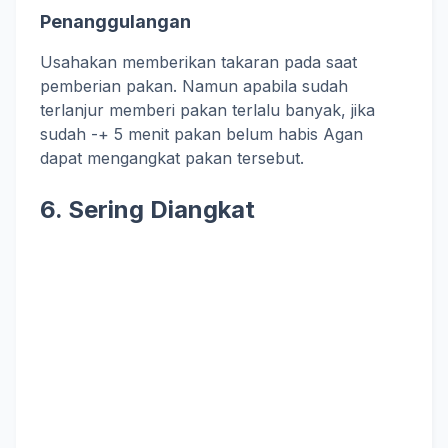
Penanggulangan
Usahakan memberikan takaran pada saat
pemberian pakan. Namun apabila sudah
terlanjur memberi pakan terlalu banyak, jika
sudah -+ 5 menit pakan belum habis Agan
dapat mengangkat pakan tersebut.
6. Sering Diangkat