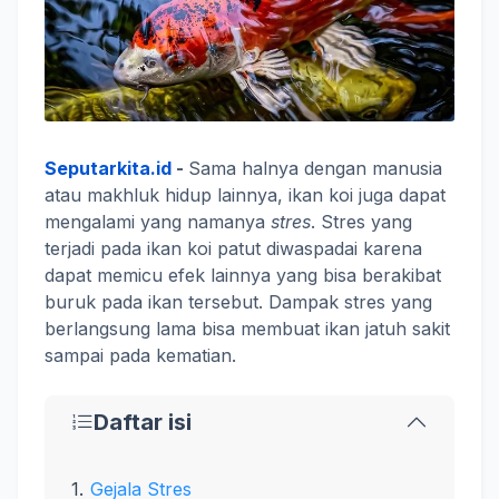
Seputarkita.id
-
Sama halnya dengan manusia
atau makhluk hidup lainnya, ikan koi juga dapat
mengalami yang namanya
stres
. Stres yang
terjadi pada ikan koi patut diwaspadai karena
dapat memicu efek lainnya yang bisa berakibat
buruk pada ikan tersebut. Dampak stres yang
berlangsung lama bisa membuat ikan jatuh sakit
sampai pada kematian.
Daftar isi
Gejala Stres