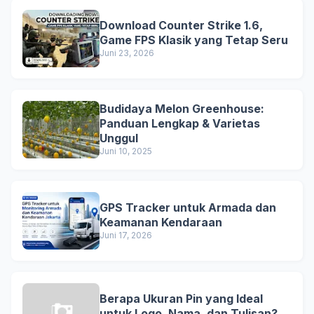
Download Counter Strike 1.6,
Game FPS Klasik yang Tetap Seru
Juni 23, 2026
Budidaya Melon Greenhouse:
Panduan Lengkap & Varietas
Unggul
Juni 10, 2025
GPS Tracker untuk Armada dan
Keamanan Kendaraan
Juni 17, 2026
Berapa Ukuran Pin yang Ideal
untuk Logo, Nama, dan Tulisan?