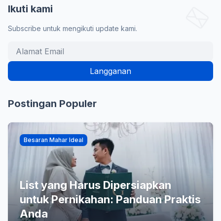
Ikuti kami
Subscribe untuk mengikuti update kami.
Postingan Populer
Besaran Mahar Ideal
List yang Harus Dipersiapkan
untuk Pernikahan: Panduan Praktis
Anda