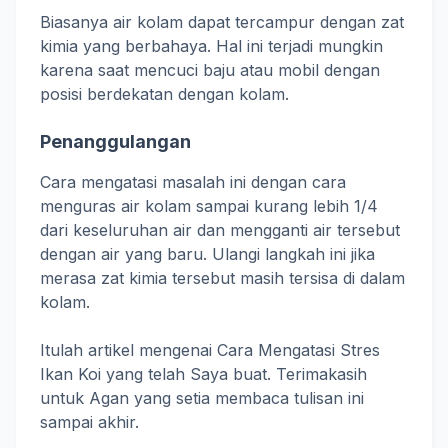
Biasanya air kolam dapat tercampur dengan zat
kimia yang berbahaya. Hal ini terjadi mungkin
karena saat mencuci baju atau mobil dengan
posisi berdekatan dengan kolam.
Penanggulangan
Cara mengatasi masalah ini dengan cara
menguras air kolam sampai kurang lebih 1/4
dari keseluruhan air dan mengganti air tersebut
dengan air yang baru. Ulangi langkah ini jika
merasa zat kimia tersebut masih tersisa di dalam
kolam.
Itulah artikel mengenai Cara Mengatasi Stres
Ikan Koi yang telah Saya buat. Terimakasih
untuk Agan yang setia membaca tulisan ini
sampai akhir.