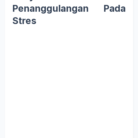
Penanggulangan Pada
Stres