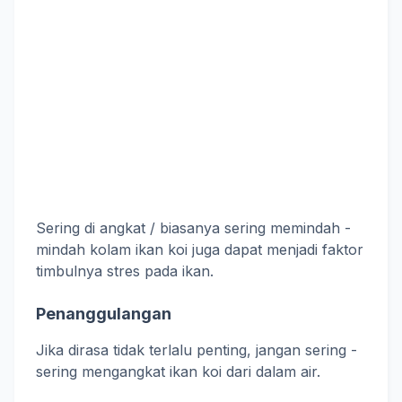
Sering di angkat / biasanya sering memindah -
mindah kolam ikan koi juga dapat menjadi faktor
timbulnya stres pada ikan.
Penanggulangan
Jika dirasa tidak terlalu penting, jangan sering -
sering mengangkat ikan koi dari dalam air.