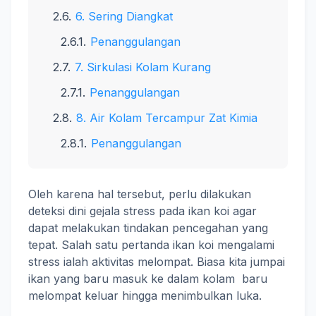
6. Sering Diangkat
Penanggulangan
7. Sirkulasi Kolam Kurang
Penanggulangan
8. Air Kolam Tercampur Zat Kimia
Penanggulangan
Oleh karena hal tersebut, perlu dilakukan
deteksi dini gejala stress pada ikan koi agar
dapat melakukan tindakan pencegahan yang
tepat. Salah satu pertanda ikan koi mengalami
stress ialah aktivitas melompat. Biasa kita jumpai
ikan yang baru masuk ke dalam kolam baru
melompat keluar hingga menimbulkan luka.