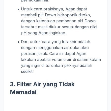
Untuk cara praktisnya, Agan dapat
membeli pH Down hidroponik ditoko,
dengan ketentuan pemberian pH Down
tersebut mesti diukur sesuai dengan nilai
pH yang Agan inginkan.
Dan untuk cara yang terakhir adalah
dengan menggunakan air cuka atau
perasan jeruk. Cara ini dapat Agan
lakukan apabila volume air di dalam kolam
yang ingin di turunkan pH-nya adalah
sedikit.
3. Filter Air yang Tidak
Memadai