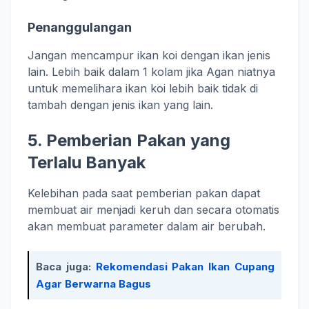
Penanggulangan
Jangan mencampur ikan koi dengan ikan jenis
lain. Lebih baik dalam 1 kolam jika Agan niatnya
untuk memelihara ikan koi lebih baik tidak di
tambah dengan jenis ikan yang lain.
5. Pemberian Pakan yang
Terlalu Banyak
Kelebihan pada saat pemberian pakan dapat
membuat air menjadi keruh dan secara otomatis
akan membuat parameter dalam air berubah.
Baca juga:
Rekomendasi Pakan Ikan Cupang
Agar Berwarna Bagus