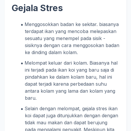
Gejala Stres
Menggosokkan badan ke sekitar. biasanya
terdapat ikan yang mencoba melepaskan
sesuatu yang menempel pada sisik -
sisiknya dengan cara menggosokan badan
ke dinding dalam kolam.
Melompat keluar dari kolam. Biasanya hal
ini terjadi pada ikan koi yang baru saja di
pindahkan ke dalam kolam baru, hal ini
dapat terjadi karena perbedaan suhu
antara kolam yang lama dan kolam yang
baru.
Selain dengan melompat, gejala stres ikan
koi dapat juga ditunjukkan dengan dengan
tidak mau makan dan dapat berujung
pada mengalami penyakit. Meskipun kita