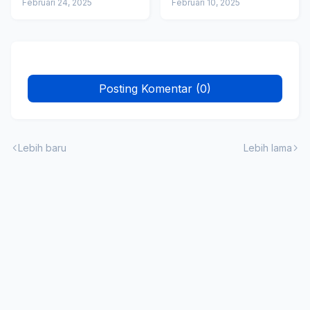
Februari 24, 2025
Peternakan Modern
Februari 10, 2025
Posting Komentar (0)
Lebih baru
Lebih lama