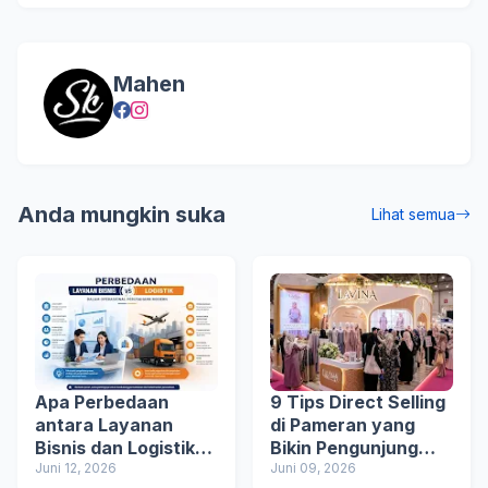
Mahen
Anda mungkin suka
Lihat semua
Apa Perbedaan
9 Tips Direct Selling
antara Layanan
di Pameran yang
Bisnis dan Logistik?
Bikin Pengunjung
Ini Penjelasannya
Juni 12, 2026
Betah Mampir
Juni 09, 2026