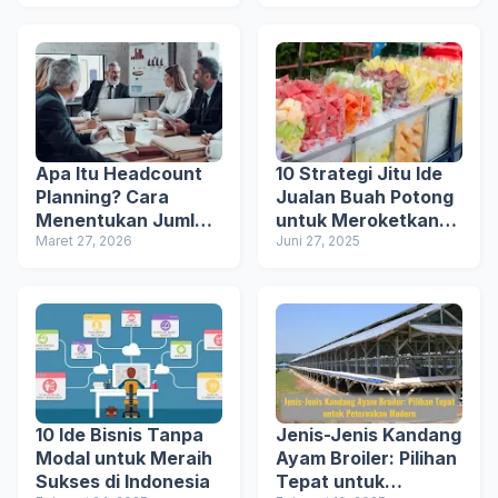
Apa Itu Headcount
10 Strategi Jitu Ide
Planning? Cara
Jualan Buah Potong
Menentukan Jumlah
untuk Meroketkan
Karyawan yang
Maret 27, 2026
Omzet
Juni 27, 2025
Tepat
10 Ide Bisnis Tanpa
Jenis-Jenis Kandang
Modal untuk Meraih
Ayam Broiler: Pilihan
Sukses di Indonesia
Tepat untuk