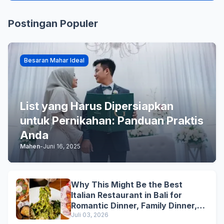
Postingan Populer
Besaran Mahar Ideal
List yang Harus Dipersiapkan
untuk Pernikahan: Panduan Praktis
Anda
Mahen
-
Juni 16, 2025
Why This Might Be the Best
Italian Restaurant in Bali for
Romantic Dinner, Family Dinner,
and Business Lunch
Juli 03, 2026