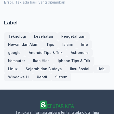
Error:
Tak ada hasil yang ditemukan
Label
Teknologi
kesehatan
Pengetahuan
Hewan dan Alam
Tips
Islami
Info
google
Android Tips & Trik
Astronomi
Komputer
Ikan Hias
Iphone Tips & Trik
Linux
Sejarah dan Budaya
Ilmu Sosial
Hobi
Windows 11
Reptil
Sistem
Temukan informasi terbaru tentang teknologi, ilmu