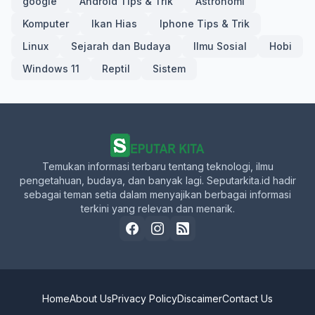
google
Android Tips & Trik
Astronomi
Komputer
Ikan Hias
Iphone Tips & Trik
Linux
Sejarah dan Budaya
Ilmu Sosial
Hobi
Windows 11
Reptil
Sistem
Temukan informasi terbaru tentang teknologi, ilmu
pengetahuan, budaya, dan banyak lagi. Seputarkita.id hadir
sebagai teman setia dalam menyajikan berbagai informasi
terkini yang relevan dan menarik.
Home
About Us
Privacy Policy
Discaimer
Contact Us