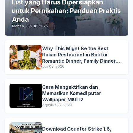
List yang Harus Dipersiapkan
untuk Pernikahan: Panduan Praktis
Anda
Mahen
-
Juni 16, 2025
Why This Might Be the Best
Italian Restaurant in Bali for
Romantic Dinner, Family Dinner,
and Business Lunch
Juli 03, 2026
Cara Mengaktifkan dan
Mematikan Komedi putar
Wallpaper MIUI 12
Agustus 22, 2020
Download Counter Strike 1.6,