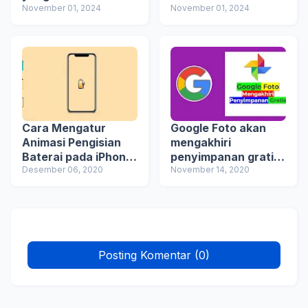
Aplikasi ChatGPT
November 01, 2024
Indonesia dengan
November 01, 2024
Prosesor Intel®
Core™ Ultra (Series
2)
Cara Mengatur
Google Foto akan
Animasi Pengisian
mengakhiri
Baterai pada iPhone
penyimpanan gratis
di iOS 14
Desember 06, 2020
tanpa batas pada 1
November 14, 2020
Juni 2021
Posting Komentar (0)