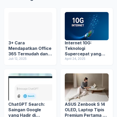
3+ Cara
Internet 10G:
Mendapatkan Office
Teknologi
365 Termudah dan
Supercepat yang
Keunggulannya
Juli 12, 2025
Siap Ubah Indonesia
April 24, 2025
ChatGPT Search:
ASUS Zenbook S 14
Saingan Google
OLED, Laptop Tipis
yang Hadir di
Premium Pertama di