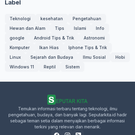
Label
Teknologi
kesehatan
Pengetahuan
Hewan dan Alam
Tips
Islami
Info
google
Android Tips & Trik
Astronomi
Komputer
Ikan Hias
Iphone Tips & Trik
Linux
Sejarah dan Budaya
Ilmu Sosial
Hobi
Windows 11
Reptil
Sistem
Temukan informasi terbaru tentang teknologi, ilmu
pengetahuan, budaya, dan banyak lagi. Seputarkita.id hadir
sebagai teman setia dalam menyajikan berbagai informasi
terkini yang relevan dan menarik.