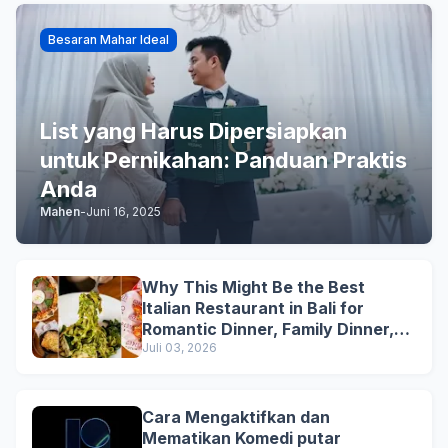
Besaran Mahar Ideal
List yang Harus Dipersiapkan
untuk Pernikahan: Panduan Praktis
Anda
Mahen
-
Juni 16, 2025
Why This Might Be the Best
Italian Restaurant in Bali for
Romantic Dinner, Family Dinner,
and Business Lunch
Juli 03, 2026
Cara Mengaktifkan dan
Mematikan Komedi putar