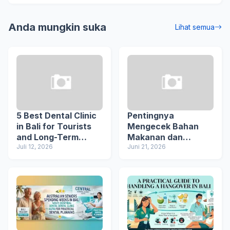
Anda mungkin suka
Lihat semua
5 Best Dental Clinic
Pentingnya
in Bali for Tourists
Mengecek Bahan
and Long-Term
Makanan dan
Visitors
Juli 12, 2026
Kosmetik Sehari-hari
Juni 21, 2026