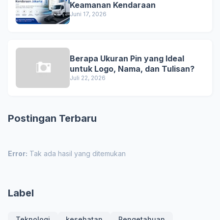
Keamanan Kendaraan
Juni 17, 2026
Berapa Ukuran Pin yang Ideal
untuk Logo, Nama, dan Tulisan?
Juli 22, 2026
Postingan Terbaru
Error:
Tak ada hasil yang ditemukan
Label
Teknologi
kesehatan
Pengetahuan