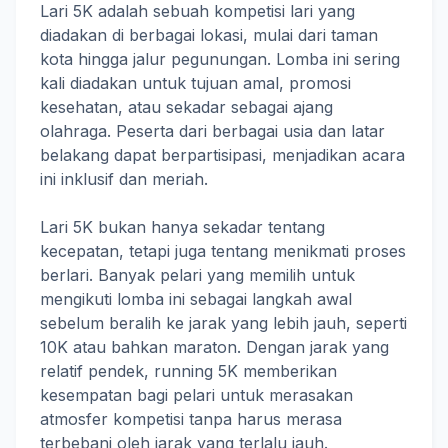
Lari 5K adalah sebuah kompetisi lari yang
diadakan di berbagai lokasi, mulai dari taman
kota hingga jalur pegunungan. Lomba ini sering
kali diadakan untuk tujuan amal, promosi
kesehatan, atau sekadar sebagai ajang
olahraga. Peserta dari berbagai usia dan latar
belakang dapat berpartisipasi, menjadikan acara
ini inklusif dan meriah.
Lari 5K bukan hanya sekadar tentang
kecepatan, tetapi juga tentang menikmati proses
berlari. Banyak pelari yang memilih untuk
mengikuti lomba ini sebagai langkah awal
sebelum beralih ke jarak yang lebih jauh, seperti
10K atau bahkan maraton. Dengan jarak yang
relatif pendek, running 5K memberikan
kesempatan bagi pelari untuk merasakan
atmosfer kompetisi tanpa harus merasa
terbebani oleh jarak yang terlalu jauh.