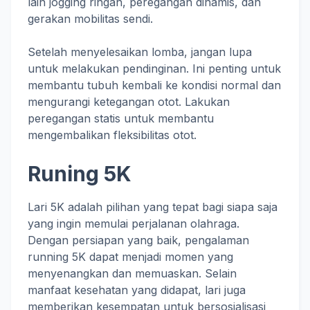
lain jogging ringan, peregangan dinamis, dan
gerakan mobilitas sendi.
Setelah menyelesaikan lomba, jangan lupa
untuk melakukan pendinginan. Ini penting untuk
membantu tubuh kembali ke kondisi normal dan
mengurangi ketegangan otot. Lakukan
peregangan statis untuk membantu
mengembalikan fleksibilitas otot.
Runing 5K
Lari 5K adalah pilihan yang tepat bagi siapa saja
yang ingin memulai perjalanan olahraga.
Dengan persiapan yang baik, pengalaman
running 5K dapat menjadi momen yang
menyenangkan dan memuaskan. Selain
manfaat kesehatan yang didapat, lari juga
memberikan kesempatan untuk bersosialisasi