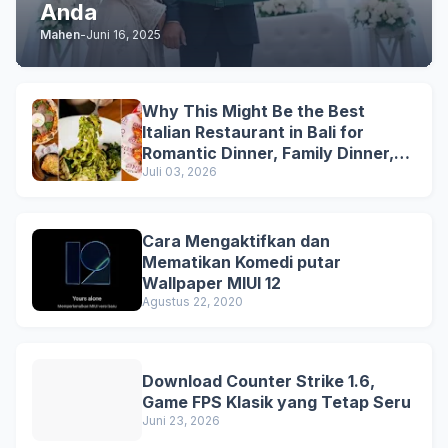
Anda
Mahen
-
Juni 16, 2025
Why This Might Be the Best
Italian Restaurant in Bali for
Romantic Dinner, Family Dinner,
and Business Lunch
Juli 03, 2026
Cara Mengaktifkan dan
Mematikan Komedi putar
Wallpaper MIUI 12
Agustus 22, 2020
Download Counter Strike 1.6,
Game FPS Klasik yang Tetap Seru
Juni 23, 2026