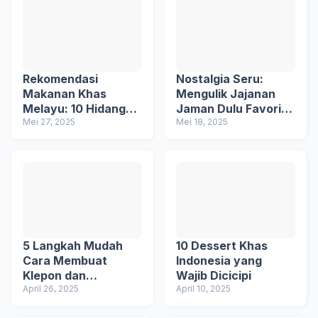
Rekomendasi
Nostalgia Seru:
Makanan Khas
Mengulik Jajanan
Melayu: 10 Hidangan
Jaman Dulu Favorit
Wajib Dicoba
Mei 27, 2025
Generasi 90-an dan
Mei 18, 2025
2000-an
5 Langkah Mudah
10 Dessert Khas
Cara Membuat
Indonesia yang
Klepon dan
Wajib Dicicipi
Bahannya
April 26, 2025
April 10, 2025