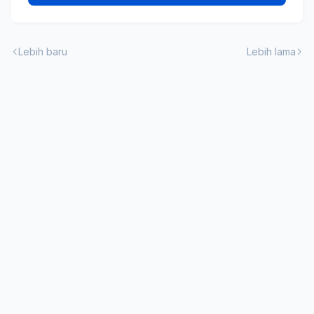
Lebih baru
Lebih lama