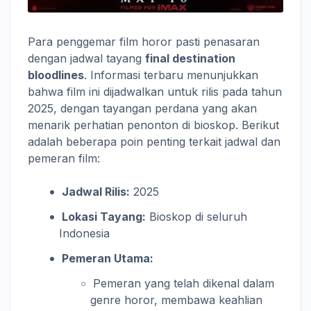
Para penggemar film horor pasti penasaran
dengan jadwal tayang
final destination
bloodlines
. Informasi terbaru menunjukkan
bahwa film ini dijadwalkan untuk rilis pada tahun
2025, dengan tayangan perdana yang akan
menarik perhatian penonton di bioskop. Berikut
adalah beberapa poin penting terkait jadwal dan
pemeran film:
Jadwal Rilis:
2025
Lokasi Tayang:
Bioskop di seluruh
Indonesia
Pemeran Utama:
Pemeran yang telah dikenal dalam
genre horor, membawa keahlian