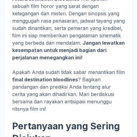
sebuah film horor yang sarat dengan
ketegangan dan misteri. Dengan sinopsis yang
menggugah rasa penasaran, jadwal tayang yang
sudah dinantikan, serta pemeran yang kredibel,
film ini siap memberikan pengalaman sinematik
yang berbeda dan mendalam.
Jangan lewatkan
kesempatan untuk menjadi bagian dari
perjalanan menegangkan ini!
Apakah Anda sudah tidak sabar menantikan film
final destination bloodlines
? Bagikan
pandangan dan prediksi Anda tentang alur
cerita yang akan dihadirkan. Mari berdiskusi
bersama dan rayakan antisipasi menunggu
rilisnya film ini!
Pertanyaan yang Sering