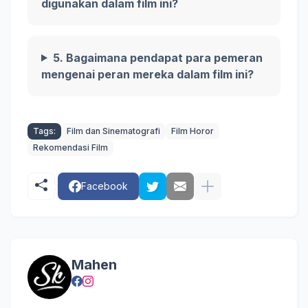
digunakan dalam film ini?
5. Bagaimana pendapat para pemeran
mengenai peran mereka dalam film ini?
Tags:
Film dan Sinematografi
Film Horor
Rekomendasi Film
Facebook
Mahen