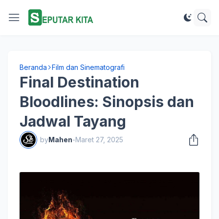
Beranda
Film dan Sinematografi
Final Destination
Bloodlines: Sinopsis dan
Jadwal Tayang
by
Mahen
-
Maret 27, 2025