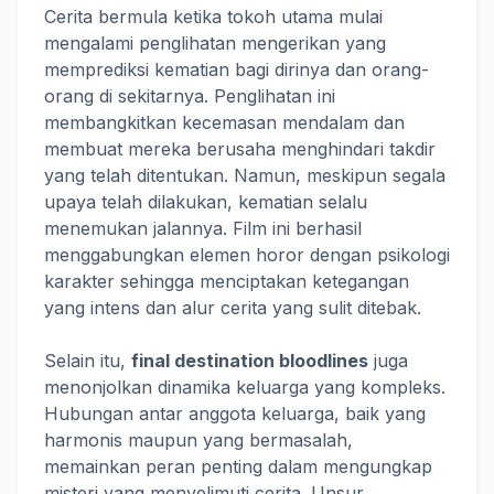
Cerita bermula ketika tokoh utama mulai
mengalami penglihatan mengerikan yang
memprediksi kematian bagi dirinya dan orang-
orang di sekitarnya. Penglihatan ini
membangkitkan kecemasan mendalam dan
membuat mereka berusaha menghindari takdir
yang telah ditentukan. Namun, meskipun segala
upaya telah dilakukan, kematian selalu
menemukan jalannya. Film ini berhasil
menggabungkan elemen horor dengan psikologi
karakter sehingga menciptakan ketegangan
yang intens dan alur cerita yang sulit ditebak.
Selain itu,
final destination bloodlines
juga
menonjolkan dinamika keluarga yang kompleks.
Hubungan antar anggota keluarga, baik yang
harmonis maupun yang bermasalah,
memainkan peran penting dalam mengungkap
misteri yang menyelimuti cerita. Unsur