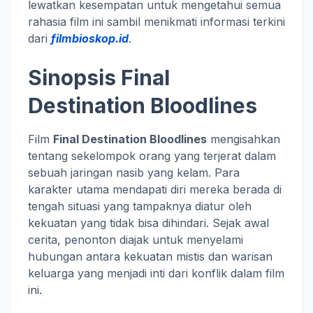
lewatkan kesempatan untuk mengetahui semua
rahasia film ini sambil menikmati informasi terkini
dari
filmbioskop.id
.
Sinopsis Final
Destination Bloodlines
Film
Final Destination Bloodlines
mengisahkan
tentang sekelompok orang yang terjerat dalam
sebuah jaringan nasib yang kelam. Para
karakter utama mendapati diri mereka berada di
tengah situasi yang tampaknya diatur oleh
kekuatan yang tidak bisa dihindari. Sejak awal
cerita, penonton diajak untuk menyelami
hubungan antara kekuatan mistis dan warisan
keluarga yang menjadi inti dari konflik dalam film
ini.