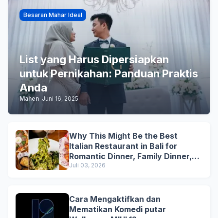
Besaran Mahar Ideal
List yang Harus Dipersiapkan
untuk Pernikahan: Panduan Praktis
Anda
Mahen
-
Juni 16, 2025
Why This Might Be the Best
Italian Restaurant in Bali for
Romantic Dinner, Family Dinner,
and Business Lunch
Juli 03, 2026
Cara Mengaktifkan dan
Mematikan Komedi putar