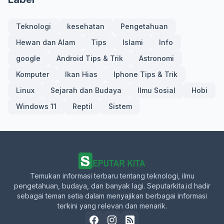
Teknologi
kesehatan
Pengetahuan
Hewan dan Alam
Tips
Islami
Info
google
Android Tips & Trik
Astronomi
Komputer
Ikan Hias
Iphone Tips & Trik
Linux
Sejarah dan Budaya
Ilmu Sosial
Hobi
Windows 11
Reptil
Sistem
Temukan informasi terbaru tentang teknologi, ilmu
pengetahuan, budaya, dan banyak lagi. Seputarkita.id hadir
sebagai teman setia dalam menyajikan berbagai informasi
terkini yang relevan dan menarik.