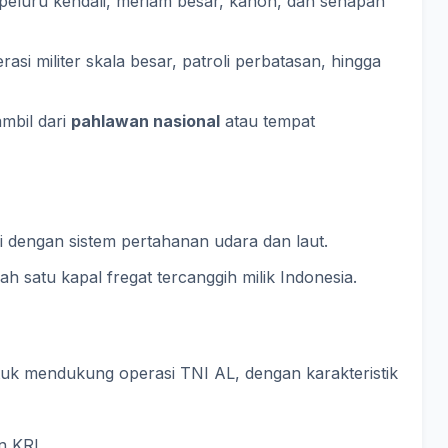
 peluru kendali, meriam besar, kanon, dan senapan
rasi militer skala besar, patroli perbatasan, hingga
ambil dari
pahlawan nasional
atau tempat
pi dengan sistem pertahanan udara dan laut.
lah satu kapal fregat tercanggih milik Indonesia.
tuk mendukung operasi TNI AL, dengan karakteristik
n KRI.