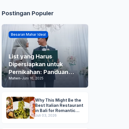
Postingan Populer
Besaran Mahar Ideal
List yang Harus
Dipersiapkan untuk
Pernikahan: Panduan
Mahen
-
Juni 16, 2025
Praktis Anda
Why This Might Be the
Best Italian Restaurant
in Bali for Romantic
Dinner, Family Dinner,
Juli 03, 2026
and Business Lunch