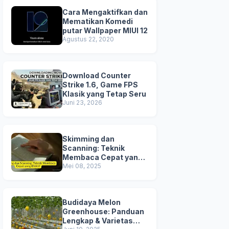
Cara Mengaktifkan dan
Mematikan Komedi
putar Wallpaper MIUI 12
Agustus 22, 2020
Download Counter
Strike 1.6, Game FPS
Klasik yang Tetap Seru
Juni 23, 2026
Skimming dan
Scanning: Teknik
Membaca Cepat yang
Efektif
Mei 08, 2025
Budidaya Melon
Greenhouse: Panduan
Lengkap & Varietas