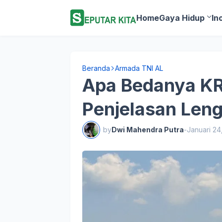
Home
Gaya Hidup
In
Beranda
Armada TNI AL
Apa Bedanya KRI
Penjelasan Len
by
Dwi Mahendra Putra
-
Januari 24