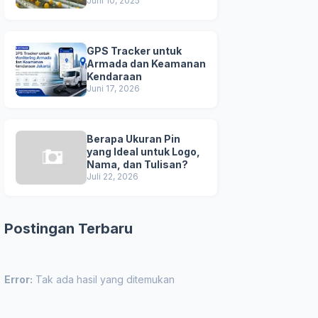
Unggul
Juni 10, 2025
GPS Tracker untuk
Armada dan Keamanan
Kendaraan
Juni 17, 2026
Berapa Ukuran Pin
yang Ideal untuk Logo,
Nama, dan Tulisan?
Juli 22, 2026
Postingan Terbaru
Error:
Tak ada hasil yang ditemukan