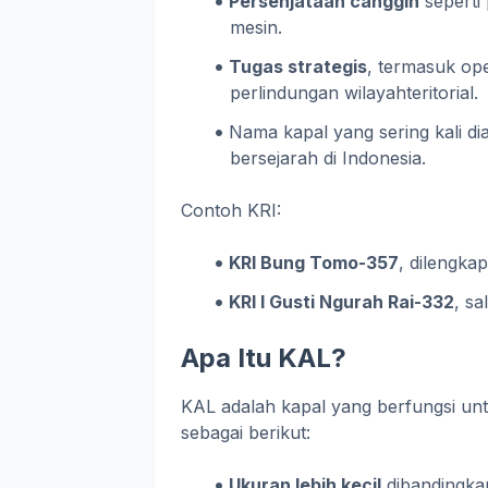
Persenjataan canggih
seperti
mesin.
Tugas strategis
, termasuk ope
perlindungan wilayahteritorial.
Nama kapal yang sering kali di
bersejarah di Indonesia.
Contoh KRI:
KRI Bung Tomo-357
, dilengka
KRI I Gusti Ngurah Rai-332
, sa
Apa Itu KAL?
KAL adalah kapal yang berfungsi un
sebagai berikut:
Ukuran lebih kecil
dibandingka