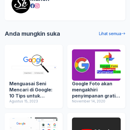
Anda mungkin suka
Lihat semua
Menguasai Seni
Google Foto akan
Mencari di Google:
mengakhiri
10 Tips untuk
penyimpanan gratis
Meningkatkan
Agustus 15, 2023
tanpa batas pada 1
November 14, 2020
Kemampuan
Juni 2021
Pencarian Anda