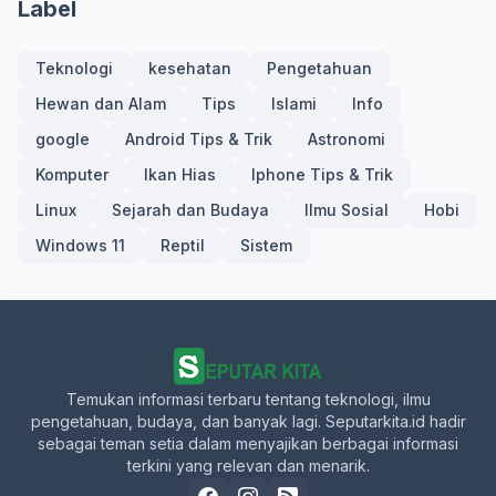
Label
Teknologi
kesehatan
Pengetahuan
Hewan dan Alam
Tips
Islami
Info
google
Android Tips & Trik
Astronomi
Komputer
Ikan Hias
Iphone Tips & Trik
Linux
Sejarah dan Budaya
Ilmu Sosial
Hobi
Windows 11
Reptil
Sistem
Temukan informasi terbaru tentang teknologi, ilmu
pengetahuan, budaya, dan banyak lagi. Seputarkita.id hadir
sebagai teman setia dalam menyajikan berbagai informasi
terkini yang relevan dan menarik.