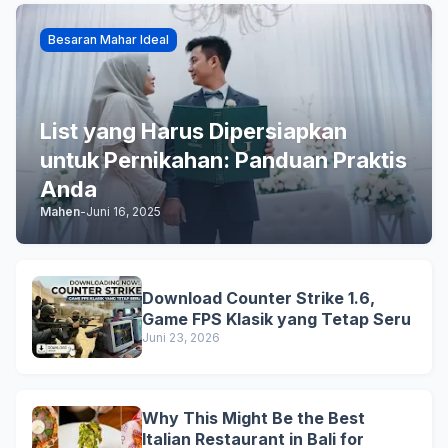
Besaran Mahar Ideal
List yang Harus Dipersiapkan
untuk Pernikahan: Panduan Praktis
Anda
Mahen
-
Juni 16, 2025
Download Counter Strike 1.6,
Game FPS Klasik yang Tetap Seru
Juni 23, 2026
Why This Might Be the Best
Italian Restaurant in Bali for