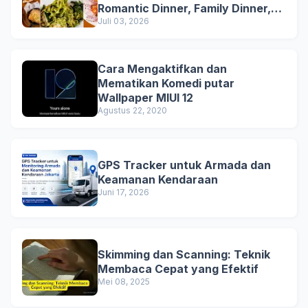
Romantic Dinner, Family Dinner,
and Business Lunch
Juli 03, 2026
Cara Mengaktifkan dan
Mematikan Komedi putar
Wallpaper MIUI 12
Agustus 22, 2020
GPS Tracker untuk Armada dan
Keamanan Kendaraan
Juni 17, 2026
Skimming dan Scanning: Teknik
Membaca Cepat yang Efektif
Mei 08, 2025