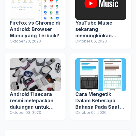
Firefox vs Chrome di
YouTube Music
Android: Browser
sekarang
Mana yang Terbaik?
memungkinkan
Oktober 23, 2020
pengguna gratis
Oktober 06, 2020
mentransmisikan
musik yang diupload
ke speaker
Android 11 secara
Cara Mengetik
resmi melepaskan
Dalam Beberapa
dukungan untuk
Bahasa Pada Saat
Daydream VR
Oktober 03, 2020
Yang Sama Di
Oktober 02, 2020
Google
Android