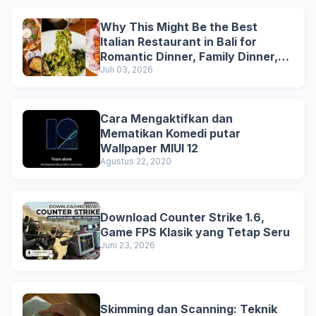
Why This Might Be the Best
Italian Restaurant in Bali for
Romantic Dinner, Family Dinner,
and Business Lunch
Juli 03, 2026
Cara Mengaktifkan dan
Mematikan Komedi putar
Wallpaper MIUI 12
Agustus 22, 2020
Download Counter Strike 1.6,
Game FPS Klasik yang Tetap Seru
Juni 23, 2026
Skimming dan Scanning: Teknik