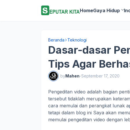
Home
Gaya Hidup
In
Beranda
Teknologi
Dasar-dasar Pe
Tips Agar Berhas
by
Mahen
-
September 17, 2020
Pengeditan video adalah bagian penti
tersebut tidaklah merupakan keteram
cara memulai dan perangkat lunak ap
tetapi dalam blog ini Saya akan mem
memulai pengeditan video dengan lebi