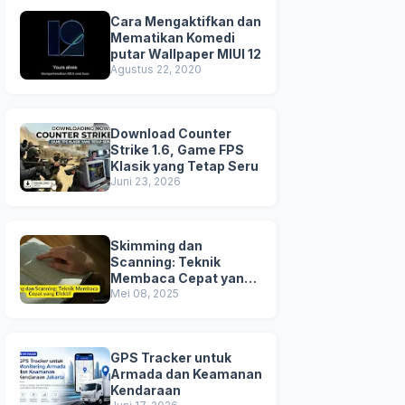
Cara Mengaktifkan dan
Mematikan Komedi
putar Wallpaper MIUI 12
Agustus 22, 2020
Download Counter
Strike 1.6, Game FPS
Klasik yang Tetap Seru
Juni 23, 2026
Skimming dan
Scanning: Teknik
Membaca Cepat yang
Efektif
Mei 08, 2025
GPS Tracker untuk
Armada dan Keamanan
Kendaraan