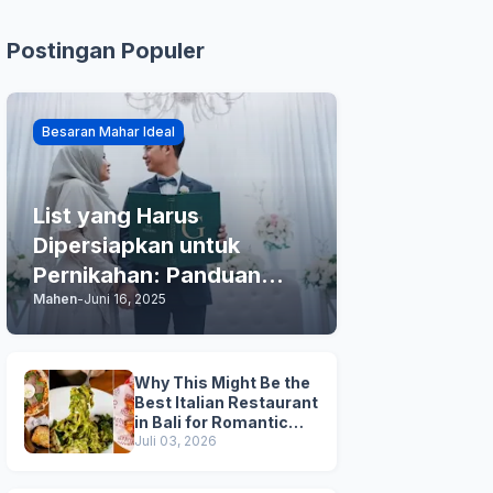
Postingan Populer
Besaran Mahar Ideal
List yang Harus
Dipersiapkan untuk
Pernikahan: Panduan
Mahen
-
Juni 16, 2025
Praktis Anda
Why This Might Be the
Best Italian Restaurant
in Bali for Romantic
Dinner, Family Dinner,
Juli 03, 2026
and Business Lunch