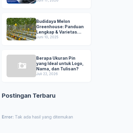
Juni 17, 2026
Budidaya Melon
Greenhouse: Panduan
Lengkap & Varietas
Unggul
Juni 10, 2025
Berapa Ukuran Pin
yang Ideal untuk Logo,
Nama, dan Tulisan?
Juli 22, 2026
Postingan Terbaru
Error:
Tak ada hasil yang ditemukan