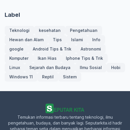
Label
Teknologi
kesehatan
Pengetahuan
Hewan dan Alam
Tips
Islami
Info
google
Android Tips & Trik
Astronomi
Komputer
Ikan Hias
Iphone Tips & Trik
Linux
Sejarah dan Budaya
Ilmu Sosial
Hobi
Windows 11
Reptil
Sistem
Temukan informasi terbaru tentang teknologi, ilmu
pengetahuan, budaya, dan banyak lagi. Seputarkita.id hadir
sebagai teman setia dalam menyajikan berbagai informasi