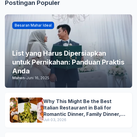
Postingan Populer
Besaran Mahar Ideal
List yang Harus Dipersiapkan
untuk Pernikahan: Panduan Praktis
Anda
Mahen
-
Juni 16, 2025
Why This Might Be the Best
Italian Restaurant in Bali for
Romantic Dinner, Family Dinner,
and Business Lunch
Juli 03, 2026