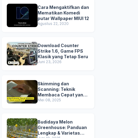
Cara Mengaktifkan dan
Mematikan Komedi
putar Wallpaper MIUI 12
Agustus 22, 2020
Download Counter
Strike 1.6, Game FPS
Klasik yang Tetap Seru
Juni 23, 2026
Skimming dan
Scanning: Teknik
Membaca Cepat yang
Efektif
Mei 08, 2025
Budidaya Melon
Greenhouse: Panduan
Lengkap & Varietas