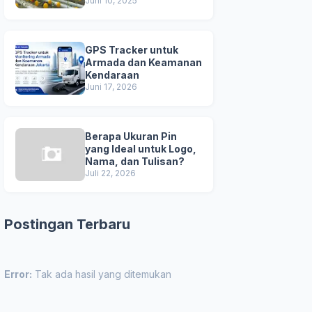
Unggul
Juni 10, 2025
GPS Tracker untuk
Armada dan Keamanan
Kendaraan
Juni 17, 2026
Berapa Ukuran Pin
yang Ideal untuk Logo,
Nama, dan Tulisan?
Juli 22, 2026
Postingan Terbaru
Error:
Tak ada hasil yang ditemukan