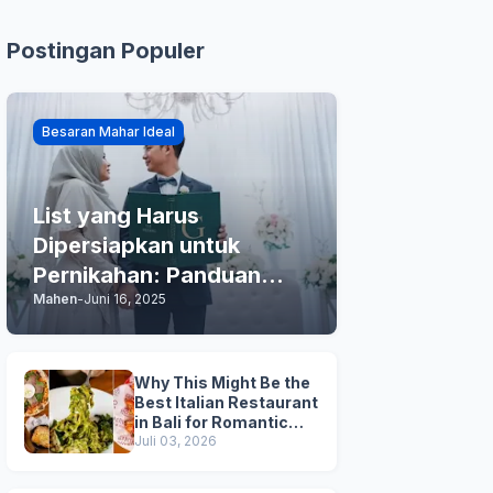
Postingan Populer
Besaran Mahar Ideal
List yang Harus
Dipersiapkan untuk
Pernikahan: Panduan
Mahen
-
Juni 16, 2025
Praktis Anda
Why This Might Be the
Best Italian Restaurant
in Bali for Romantic
Dinner, Family Dinner,
Juli 03, 2026
and Business Lunch