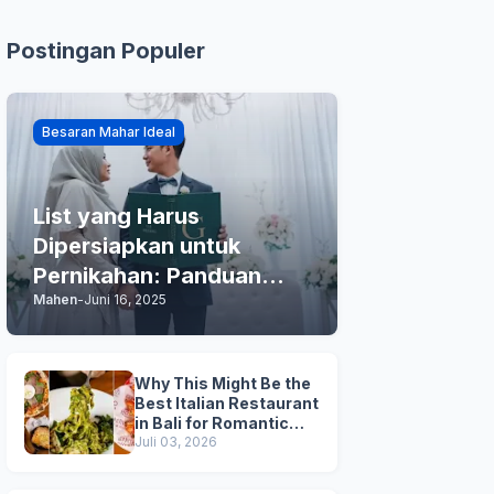
Postingan Populer
Besaran Mahar Ideal
List yang Harus
Dipersiapkan untuk
Pernikahan: Panduan
Mahen
-
Juni 16, 2025
Praktis Anda
Why This Might Be the
Best Italian Restaurant
in Bali for Romantic
Dinner, Family Dinner,
Juli 03, 2026
and Business Lunch