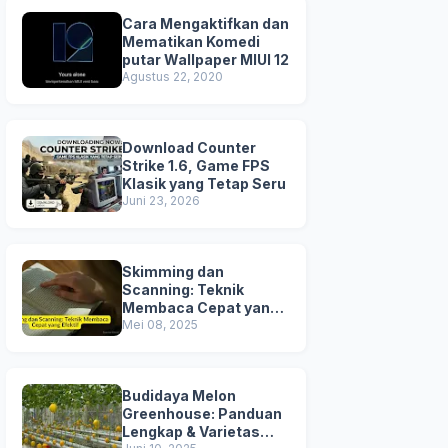
Cara Mengaktifkan dan
Mematikan Komedi
putar Wallpaper MIUI 12
Agustus 22, 2020
Download Counter
Strike 1.6, Game FPS
Klasik yang Tetap Seru
Juni 23, 2026
Skimming dan
Scanning: Teknik
Membaca Cepat yang
Efektif
Mei 08, 2025
Budidaya Melon
Greenhouse: Panduan
Lengkap & Varietas