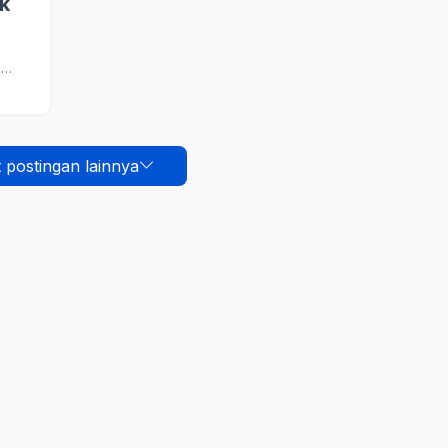
k
a
k…
 postingan lainnya