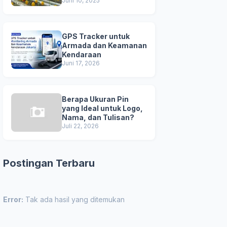
Unggul
Juni 10, 2025
GPS Tracker untuk
Armada dan Keamanan
Kendaraan
Juni 17, 2026
Berapa Ukuran Pin
yang Ideal untuk Logo,
Nama, dan Tulisan?
Juli 22, 2026
Postingan Terbaru
Error:
Tak ada hasil yang ditemukan