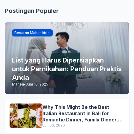
Postingan Populer
Besaran Mahar Ideal
List yang Harus Dipersiapkan
untuk Pernikahan: Panduan Praktis
Anda
Mahen
-
Juni 16, 2025
Why This Might Be the Best
Italian Restaurant in Bali for
Romantic Dinner, Family Dinner,
and Business Lunch
Juli 03, 2026