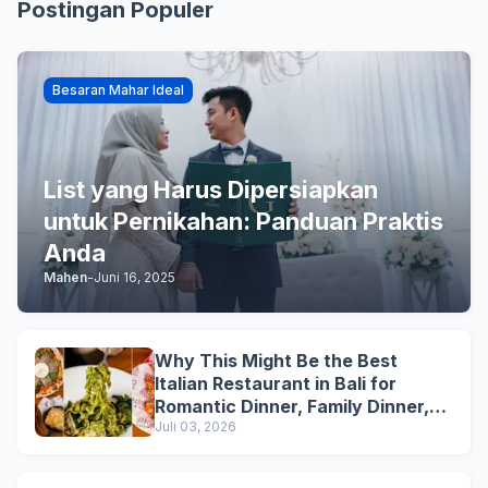
Postingan Populer
Besaran Mahar Ideal
List yang Harus Dipersiapkan
untuk Pernikahan: Panduan Praktis
Anda
Mahen
-
Juni 16, 2025
Why This Might Be the Best
Italian Restaurant in Bali for
Romantic Dinner, Family Dinner,
and Business Lunch
Juli 03, 2026