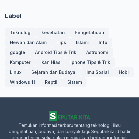
Label
Teknologi
kesehatan
Pengetahuan
Hewan dan Alam
Tips
Islami
Info
google
Android Tips & Trik
Astronomi
Komputer
Ikan Hias
Iphone Tips & Trik
Linux
Sejarah dan Budaya
Ilmu Sosial
Hobi
Windows 11
Reptil
Sistem
Temukan informasi terbaru tentang teknologi, ilmu
pengetahuan, budaya, dan banyak lagi. Seputarkita.id hadir
sebagai teman setia dalam menyajikan berbagai informasi