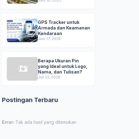
Unggul
Juni 10, 2025
GPS Tracker untuk
Armada dan Keamanan
Kendaraan
Juni 17, 2026
Berapa Ukuran Pin
yang Ideal untuk Logo,
Nama, dan Tulisan?
Juli 22, 2026
Postingan Terbaru
Error:
Tak ada hasil yang ditemukan