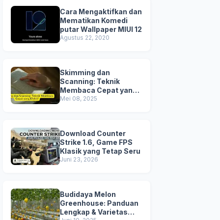
Cara Mengaktifkan dan
Mematikan Komedi
putar Wallpaper MIUI 12
Agustus 22, 2020
Skimming dan
Scanning: Teknik
Membaca Cepat yang
Efektif
Mei 08, 2025
Download Counter
Strike 1.6, Game FPS
Klasik yang Tetap Seru
Juni 23, 2026
Budidaya Melon
Greenhouse: Panduan
Lengkap & Varietas