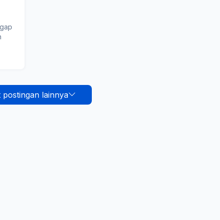
ggap
n
 postingan lainnya