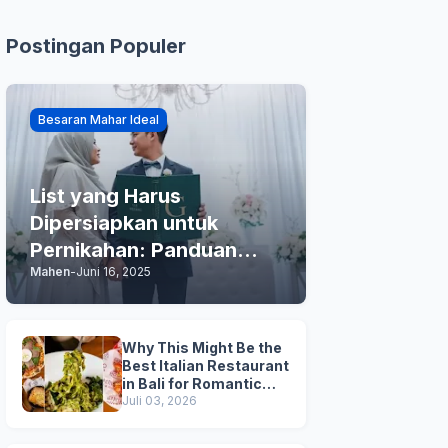
Postingan Populer
Besaran Mahar Ideal
List yang Harus
Dipersiapkan untuk
Pernikahan: Panduan
Mahen
-
Juni 16, 2025
Praktis Anda
Why This Might Be the
Best Italian Restaurant
in Bali for Romantic
Dinner, Family Dinner,
Juli 03, 2026
and Business Lunch