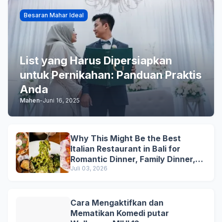
Besaran Mahar Ideal
List yang Harus Dipersiapkan
untuk Pernikahan: Panduan Praktis
Anda
Mahen
-
Juni 16, 2025
Why This Might Be the Best
Italian Restaurant in Bali for
Romantic Dinner, Family Dinner,
and Business Lunch
Juli 03, 2026
Cara Mengaktifkan dan
Mematikan Komedi putar