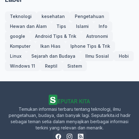
Teknologi
kesehatan
Pengetahuan
Hewan dan Alam
Tips
Islami
Info
google
Android Tips & Trik
Astronomi
Komputer
Ikan Hias
Iphone Tips & Trik
Linux
Sejarah dan Budaya
Ilmu Sosial
Hobi
Windows 11
Reptil
Sistem
Temukan informasi terbaru tentang teknologi, ilmu
pengetahuan, budaya, dan banyak lagi. Seputarkita.id hadir
sebagai teman setia dalam menyajikan berbagai informasi
terkini yang relevan dan menarik.