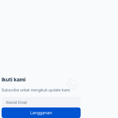
Ikuti kami
Subscribe untuk mengikuti update kami.