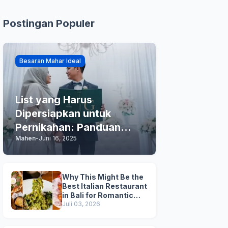
Postingan Populer
Besaran Mahar Ideal
List yang Harus
Dipersiapkan untuk
Pernikahan: Panduan
Mahen
-
Juni 16, 2025
Praktis Anda
Why This Might Be the
Best Italian Restaurant
in Bali for Romantic
Dinner, Family Dinner,
Juli 03, 2026
and Business Lunch