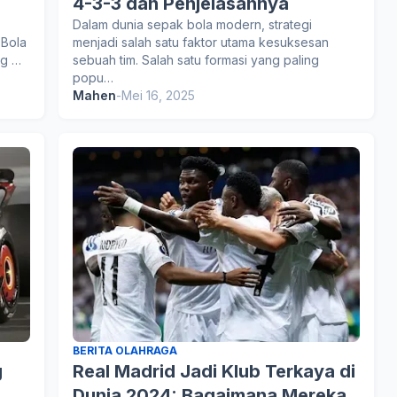
4-3-3 dan Penjelasannya
Dalam dunia sepak bola modern, strategi
 Bola
menjadi salah satu faktor utama kesuksesan
ng …
sebuah tim. Salah satu formasi yang paling
popu…
Mahen
-
Mei 16, 2025
BERITA OLAHRAGA
g
Real Madrid Jadi Klub Terkaya di
Dunia 2024: Bagaimana Mereka