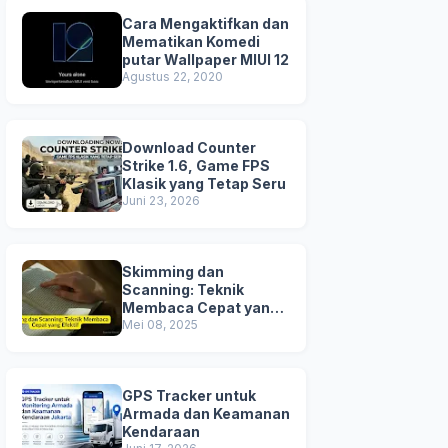
Cara Mengaktifkan dan
Mematikan Komedi
putar Wallpaper MIUI 12
Agustus 22, 2020
Download Counter
Strike 1.6, Game FPS
Klasik yang Tetap Seru
Juni 23, 2026
Skimming dan
Scanning: Teknik
Membaca Cepat yang
Efektif
Mei 08, 2025
GPS Tracker untuk
Armada dan Keamanan
Kendaraan