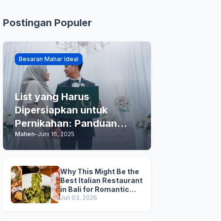
Postingan Populer
Besaran Mahar Ideal
List yang Harus
Dipersiapkan untuk
Pernikahan: Panduan
Mahen
-
Juni 16, 2025
Praktis Anda
Why This Might Be the
Best Italian Restaurant
in Bali for Romantic
Dinner, Family Dinner,
Juli 03, 2026
and Business Lunch