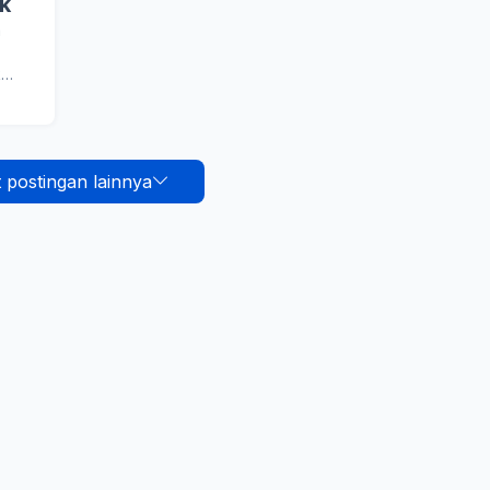
k
a
k…
 postingan lainnya