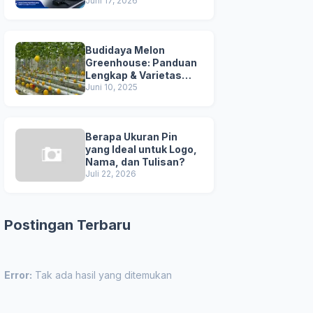
Juni 17, 2026
Budidaya Melon
Greenhouse: Panduan
Lengkap & Varietas
Unggul
Juni 10, 2025
Berapa Ukuran Pin
yang Ideal untuk Logo,
Nama, dan Tulisan?
Juli 22, 2026
Postingan Terbaru
Error:
Tak ada hasil yang ditemukan