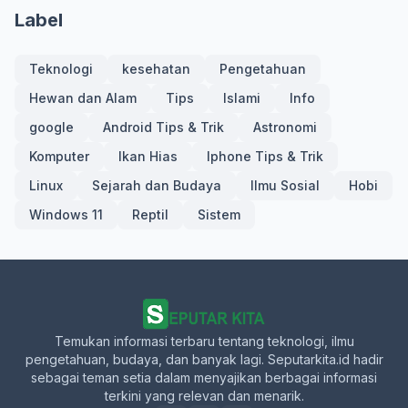
Label
Teknologi
kesehatan
Pengetahuan
Hewan dan Alam
Tips
Islami
Info
google
Android Tips & Trik
Astronomi
Komputer
Ikan Hias
Iphone Tips & Trik
Linux
Sejarah dan Budaya
Ilmu Sosial
Hobi
Windows 11
Reptil
Sistem
Temukan informasi terbaru tentang teknologi, ilmu
pengetahuan, budaya, dan banyak lagi. Seputarkita.id hadir
sebagai teman setia dalam menyajikan berbagai informasi
terkini yang relevan dan menarik.