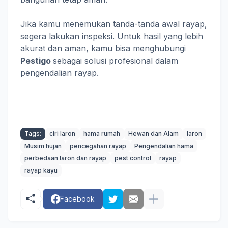
Jika kamu menemukan tanda-tanda awal rayap,
segera lakukan inspeksi. Untuk hasil yang lebih
akurat dan aman, kamu bisa menghubungi
Pestigo
sebagai solusi profesional dalam
pengendalian rayap.
Tags:
ciri laron
hama rumah
Hewan dan Alam
laron
Musim hujan
pencegahan rayap
Pengendalian hama
perbedaan laron dan rayap
pest control
rayap
rayap kayu
Facebook