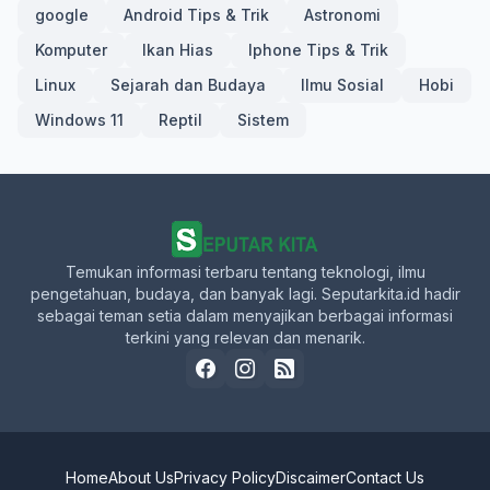
google
Android Tips & Trik
Astronomi
Komputer
Ikan Hias
Iphone Tips & Trik
Linux
Sejarah dan Budaya
Ilmu Sosial
Hobi
Windows 11
Reptil
Sistem
Temukan informasi terbaru tentang teknologi, ilmu
pengetahuan, budaya, dan banyak lagi. Seputarkita.id hadir
sebagai teman setia dalam menyajikan berbagai informasi
terkini yang relevan dan menarik.
Home
About Us
Privacy Policy
Discaimer
Contact Us