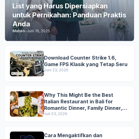
List yang Harus Dipersiapkan
untuk Pernikahan: Panduan Praktis
Anda
Mahen
-
Juni 16, 2025
Download Counter Strike 1.6,
Game FPS Klasik yang Tetap Seru
Juni 23, 2026
Why This Might Be the Best
Italian Restaurant in Bali for
Romantic Dinner, Family Dinner,
and Business Lunch
Juli 03, 2026
Cara Mengaktifkan dan