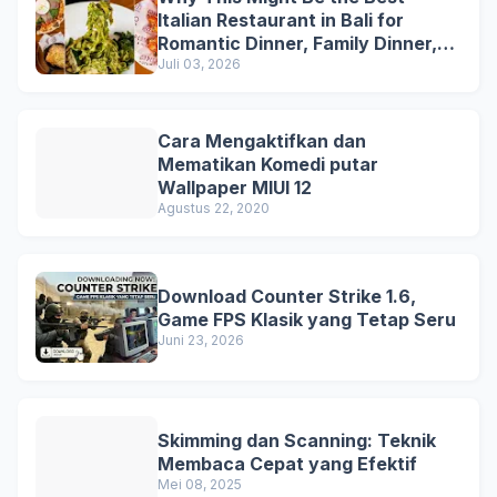
Italian Restaurant in Bali for
Romantic Dinner, Family Dinner,
and Business Lunch
Juli 03, 2026
Cara Mengaktifkan dan
Mematikan Komedi putar
Wallpaper MIUI 12
Agustus 22, 2020
Download Counter Strike 1.6,
Game FPS Klasik yang Tetap Seru
Juni 23, 2026
Skimming dan Scanning: Teknik
Membaca Cepat yang Efektif
Mei 08, 2025