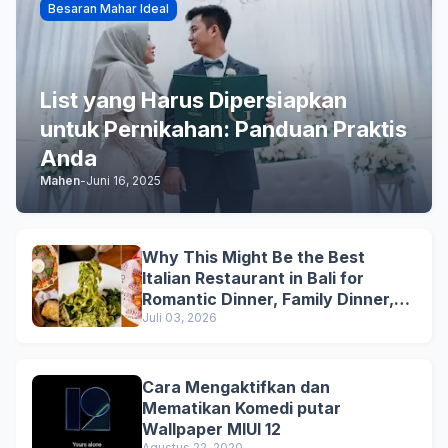
Besaran Mahar Ideal
List yang Harus Dipersiapkan
untuk Pernikahan: Panduan Praktis
Anda
Mahen
-
Juni 16, 2025
Why This Might Be the Best
Italian Restaurant in Bali for
Romantic Dinner, Family Dinner,
and Business Lunch
Juli 03, 2026
Cara Mengaktifkan dan
Mematikan Komedi putar
Wallpaper MIUI 12
Agustus 22, 2020