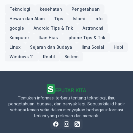
Teknologi
kesehatan
Pengetahuan
Hewan dan Alam
Tips
Islami
Info
google
Android Tips & Trik
Astronomi
Komputer
Ikan Hias
Iphone Tips & Trik
Linux
Sejarah dan Budaya
Ilmu Sosial
Hobi
Windows 11
Reptil
Sistem
Temukan informasi terbaru tentang teknologi, ilmu
pengetahuan, budaya, dan banyak lagi. Seputarkita.id hadir
sebagai teman setia dalam menyajikan berbagai informasi
terkini yang relevan dan menarik.