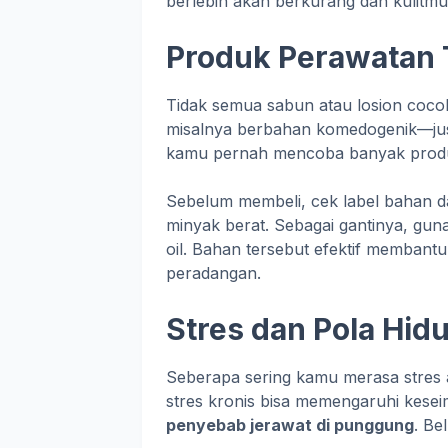
berlebih akan berkurang dan kulitm
Produk Perawatan 
Tidak semua sabun atau losion coco
misalnya berbahan komedogenik—jus
kamu pernah mencoba banyak produk 
Sebelum membeli, cek label bahan d
minyak berat. Sebagai gantinya, guna
oil. Bahan tersebut efektif memban
peradangan.
Stres dan Pola Hid
Seberapa sering kamu merasa stres 
stres kronis bisa memengaruhi kes
penyebab jerawat di punggung
. Be