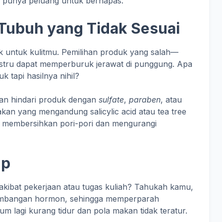
u punya peluang untuk bernapas.
Tubuh yang Tidak Sesuai
k untuk kulitmu. Pemilihan produk yang salah—
tru dapat memperburuk jerawat di punggung. Apa
tapi hasilnya nihil?
an hindari produk dengan
sulfate
,
paraben
, atau
kan yang mengandung salicylic acid atau tea tree
tu membersihkan pori-pori dan mengurangi
up
akibat pekerjaan atau tugas kuliah? Tahukah kamu,
eimbangan hormon, sehingga memperparah
lum lagi kurang tidur dan pola makan tidak teratur.