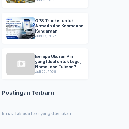
Unggul
Juni 10, 2025
GPS Tracker untuk
Armada dan Keamanan
Kendaraan
Juni 17, 2026
Berapa Ukuran Pin
yang Ideal untuk Logo,
Nama, dan Tulisan?
Juli 22, 2026
Postingan Terbaru
Error:
Tak ada hasil yang ditemukan