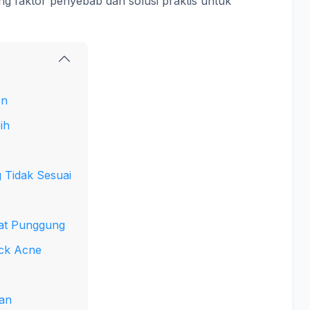
g faktor penyebab dan solusi praktis untuk
on
ih
 Tidak Sesuai
wat Punggung
ack Acne
kan