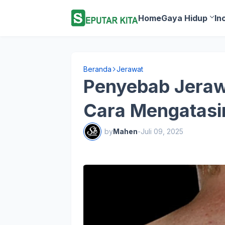
Home
Gaya Hidup
In
Beranda
Jerawat
Penyebab Jeraw
Cara Mengatasi
by
Mahen
-
Juli 09, 2025