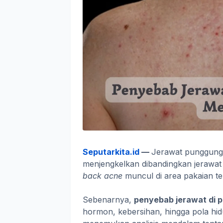
Seputarkita.id
—
Jerawat punggung s
menjengkelkan dibandingkan jerawat
back acne
muncul di area pakaian t
Sebenarnya,
penyebab jerawat di 
hormon, kebersihan, hingga pola hidu