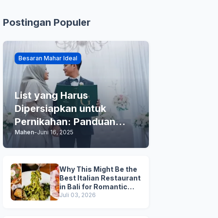
Postingan Populer
Besaran Mahar Ideal
List yang Harus
Dipersiapkan untuk
Pernikahan: Panduan
Mahen
-
Juni 16, 2025
Praktis Anda
Why This Might Be the
Best Italian Restaurant
in Bali for Romantic
Dinner, Family Dinner,
Juli 03, 2026
and Business Lunch