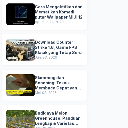
Cara Mengaktifkan dan
Mematikan Komedi
putar Wallpaper MIUI 12
Agustus 22, 2020
Download Counter
Strike 1.6, Game FPS
Klasik yang Tetap Seru
Juni 23, 2026
Skimming dan
Scanning: Teknik
Membaca Cepat yang
Efektif
Mei 08, 2025
Budidaya Melon
Greenhouse: Panduan
Lengkap & Varietas