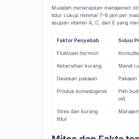
Mulailah menerapkan manajemen stres,
tidur cukup minimal 7–8 jam per ma
asupan vitamin A, C, dan E yang mem
Faktor Penyebab
Solusi P
Fluktuasi hormon
Konsulta
Kebersihan kurang
Mandi ru
Gesekan pakaian
Pakaian 
Produk komedogenik
Pilih bo
oil)
Stres dan kurang
Manajeme
tidur
Mitos dan Fakta t