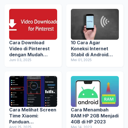
Cara Download
10 Cara Agar
Video di Pinterest
Koneksi Internet
dengan Mudah
Stabil di Android
untuk Semua
Juni 03, 2025
(Terbukti Ampuh)
Mei 01, 2025
Pengguna
Cara Melihat Screen
Cara Menambah
Time Xiaomi:
RAM HP 2GB Menjadi
Panduan
4GB di HP 2023
Pemantauan Waktu
April 25, 2025
Mei 14, 2023