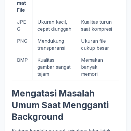
mat
File
JPE
Ukuran kecil,
Kualitas turun
G
cepat diunggah
saat kompresi
PNG
Mendukung
Ukuran file
transparansi
cukup besar
BMP
Kualitas
Memakan
gambar sangat
banyak
tajam
memori
Mengatasi Masalah
Umum Saat Mengganti
Background
Kadang kendala muncul, misalnya latar tidak