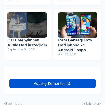
Layar
Cara Menyimpan
Cara Berbagi Foto
Audio Dari instagram
Dari Iphone ke
September 04, 2021
Android Tanpa
Kompresi
April 23, 2021
Posting Komentar (0)
Lebih baru
Lebih lama