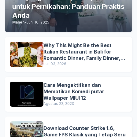
untuk Pernikahan: Panduan Praktis
Anda
Mahen
-
Juni 16, 2025
Why This Might Be the Best
Italian Restaurant in Bali for
Romantic Dinner, Family Dinner,
and Business Lunch
Juli 03, 2026
Cara Mengaktifkan dan
Mematikan Komedi putar
Wallpaper MIUI 12
Agustus 22, 2020
Download Counter Strike 1.6,
Game FPS Klasik yang Tetap Seru