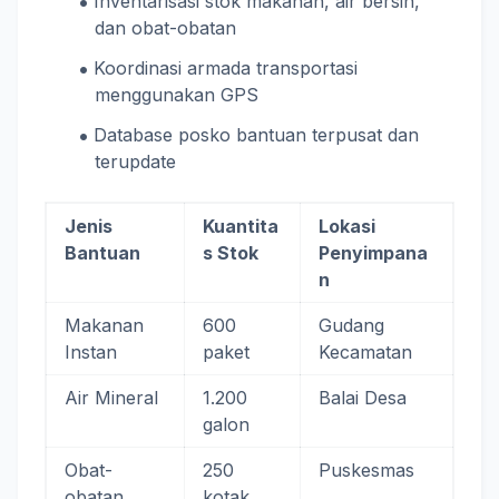
Inventarisasi stok makanan, air bersih,
dan obat-obatan
Koordinasi armada transportasi
menggunakan GPS
Database posko bantuan terpusat dan
terupdate
Jenis
Kuantita
Lokasi
Bantuan
s Stok
Penyimpana
n
Makanan
600
Gudang
Instan
paket
Kecamatan
Air Mineral
1.200
Balai Desa
galon
Obat-
250
Puskesmas
obatan
kotak