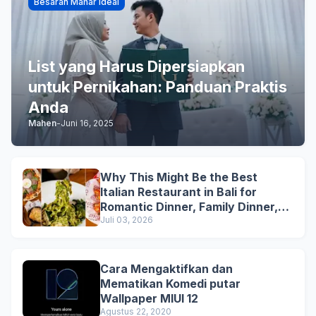
Besaran Mahar Ideal
List yang Harus Dipersiapkan
untuk Pernikahan: Panduan Praktis
Anda
Mahen
-
Juni 16, 2025
Why This Might Be the Best
Italian Restaurant in Bali for
Romantic Dinner, Family Dinner,
and Business Lunch
Juli 03, 2026
Cara Mengaktifkan dan
Mematikan Komedi putar
Wallpaper MIUI 12
Agustus 22, 2020