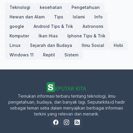
Teknologi
kesehatan
Pengetahuan
Hewan dan Alam
Tips
Islami
Info
google
Android Tips & Trik
Astronomi
Komputer
Ikan Hias
Iphone Tips & Trik
Linux
Sejarah dan Budaya
Ilmu Sosial
Hobi
Windows 11
Reptil
Sistem
Temukan informasi terbaru tentang teknologi, ilmu
pengetahuan, budaya, dan banyak lagi. Seputarkita.id hadir
sebagai teman setia dalam menyajikan berbagai informasi
terkini yang relevan dan menarik.