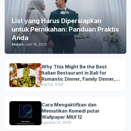
List yang Harus Dipersiapkan
untuk Pernikahan: Panduan Praktis
Anda
Mahen
-
Juni 16, 2025
Why This Might Be the Best
Italian Restaurant in Bali for
Romantic Dinner, Family Dinner,
and Business Lunch
Juli 03, 2026
Cara Mengaktifkan dan
Mematikan Komedi putar
Wallpaper MIUI 12
Agustus 22, 2020