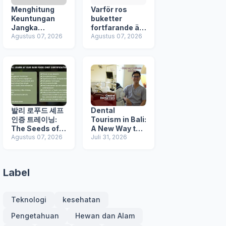
Menghitung
Varför ros
Keuntungan
buketter
Jangka
fortfarande är
Panjang Jasa
Agustus 07, 2026
ett av de mest
Agustus 07, 2026
Pembuatan
populära
Website
presentvalen
Berbasis SEO
för
blomsterlever
ans på Bali –
inklusive
Canggu, Ubud
och Jimbaran
발리 로푸드 셰프
Dental
인증 트레이닝:
Tourism in Bali:
The Seeds of
A New Way to
Life와 함께 생명
Agustus 07, 2026
Combine
Juli 31, 2026
음식의 힘을 발견
Healthcare
하다
and Holiday
Label
Teknologi
kesehatan
Pengetahuan
Hewan dan Alam