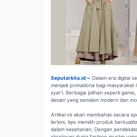
Seputarkita.id
~
Dalam era digital s
menjadi primadona bagi masyarakat I
syar’i. Berbagai pilihan seperti gamis
desain yang semakin modern dan inov
Artikel ini akan membahas secara sp
terkini, tips memilih produk berkualit
dalam keseharian. Dengan pendekatan
eksplorasi dunia fashion muslim yan