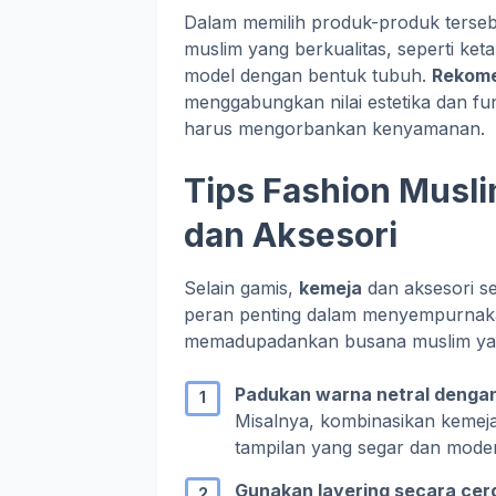
Dalam memilih produk-produk tersebu
muslim yang berkualitas, seperti ket
model dengan bentuk tubuh.
Rekome
menggabungkan nilai estetika dan fun
harus mengorbankan kenyamanan.
Tips Fashion Musli
dan Aksesori
Selain gamis,
kemeja
dan aksesori sep
peran penting dalam menyempurnakan
memadupadankan busana muslim yan
Padukan warna netral denga
Misalnya, kombinasikan kemej
tampilan yang segar dan mode
Gunakan layering secara cer