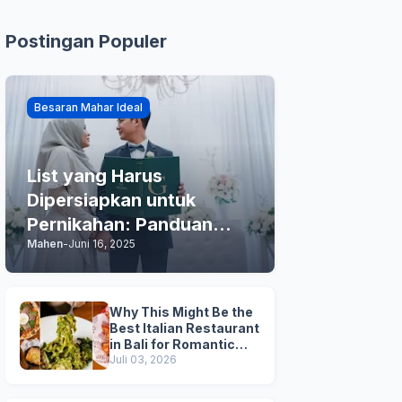
Postingan Populer
Besaran Mahar Ideal
List yang Harus
Dipersiapkan untuk
Pernikahan: Panduan
Mahen
-
Juni 16, 2025
Praktis Anda
Why This Might Be the
Best Italian Restaurant
in Bali for Romantic
Dinner, Family Dinner,
Juli 03, 2026
and Business Lunch