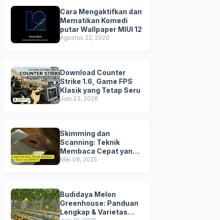
Cara Mengaktifkan dan
Mematikan Komedi
putar Wallpaper MIUI 12
Agustus 22, 2020
Download Counter
Strike 1.6, Game FPS
Klasik yang Tetap Seru
Juni 23, 2026
Skimming dan
Scanning: Teknik
Membaca Cepat yang
Efektif
Mei 08, 2025
Budidaya Melon
Greenhouse: Panduan
Lengkap & Varietas