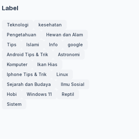
Label
Teknologi
kesehatan
Pengetahuan
Hewan dan Alam
Tips
Islami
Info
google
Android Tips & Trik
Astronomi
Komputer
Ikan Hias
Iphone Tips & Trik
Linux
Sejarah dan Budaya
Ilmu Sosial
Hobi
Windows 11
Reptil
Sistem