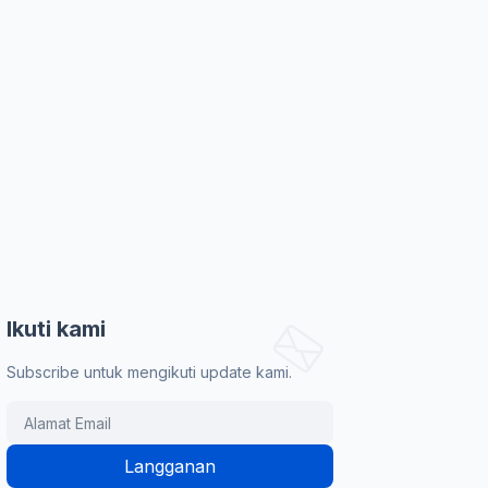
Ikuti kami
Subscribe untuk mengikuti update kami.