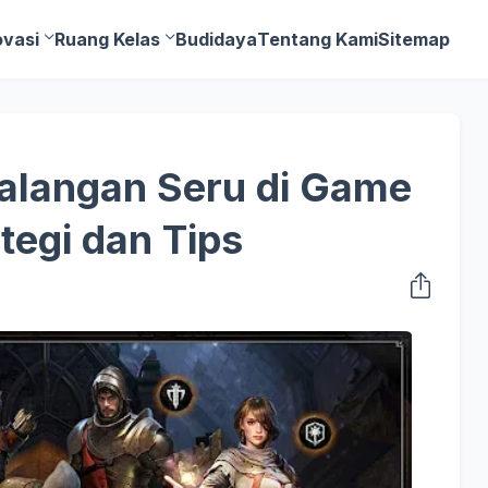
ovasi
Ruang Kelas
Budidaya
Tentang Kami
Sitemap
alangan Seru di Game
tegi dan Tips