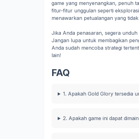
game yang menyenangkan, penuh tan
fitur-fitur unggulan seperti eksploras
menawarkan petualangan yang tidak 
Jika Anda penasaran, segera unduh G
Jangan lupa untuk membagikan pen
Anda sudah mencoba strategi terten
lain!
FAQ
1. Apakah Gold Glory tersedia 
2. Apakah game ini dapat dimain