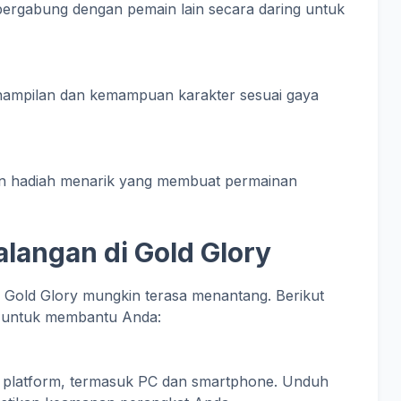
ergabung dengan pemain lain secara daring untuk
nampilan dan kemampuan karakter sesuai gaya
an hadiah menarik yang membuat permainan
langan di Gold Glory
 Gold Glory mungkin terasa menantang. Berikut
a untuk membantu Anda:
ai platform, termasuk PC dan smartphone. Unduh