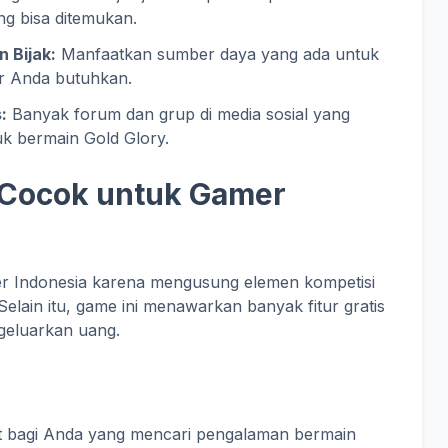
g bisa ditemukan.
 Bijak:
Manfaatkan sumber daya yang ada untuk
r Anda butuhkan.
:
Banyak forum dan grup di media sosial yang
uk bermain Gold Glory.
 Cocok untuk Gamer
er Indonesia karena mengusung elemen kompetisi
Selain itu, game ini menawarkan banyak fitur gratis
geluarkan uang.
at bagi Anda yang mencari pengalaman bermain